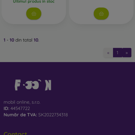
Ultimul produs în stoc
1
-
10
din total
10
.
«
1
»
mobil online, s.r.o.
ID:
44547722
Număr de TVA:
SK2022734318
Contact