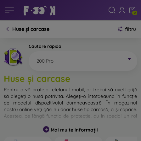
0
Huse și carcase
filtru
Căutare rapidă
200 Pro
Huse și carcase
Pentru a vă proteja telefonul mobil, ar trebui să aveți grijă
să alegeți o husă potrivită. Alegeți-o întotdeauna în funcție
de modelul dispozitivului dumneavoastră. În magazinul
nostru online veți găsi nu doar huse tip carcasă, ci și capace.
Acestea, pe lângă funcția de protecție, au în special un rol
decorativ.
Mai multe informații
Capacul pentru telefon poate fi numit și capac posterior.
Este destinat protejării părții din spate a telefonului.