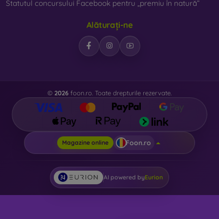
Statutul concursului Facebook pentru „premiu în natură”
Alăturați-ne
©
2026
foon.ro. Toate drepturile rezervate.
Foon.ro
Magazine online
AI powered by
Eurion