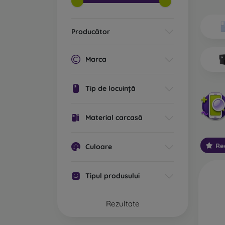
Ce tip
Ca
Producător
ex
po
cu
Marca
st
cu
Tip de locuință
Ca
va
De
Material carcasă
ec
Re
Culoare
Ca
re
la
Tipul produsului
te
Ca
Rezultate
pl
bi