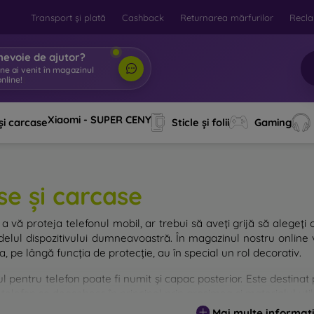
Transport și plată
Cashback
Returnarea mărfurilor
Recla
nevoie de ajutor?
ine ai venit în magazin
|
Xiaomi - SUPER CENY
și carcase
Sticle și folii
Gaming
se și carcase
a vă proteja telefonul mobil, ar trebui să aveți grijă să alegeți 
elul dispozitivului dumneavoastră. În magazinul nostru online v
, pe lângă funcția de protecție, au în special un rol decorativ.
 pentru telefon poate fi numit și capac posterior. Este destinat p
telefon se deosebesc în principal prin grosimea și materialul utili
Mai multe informați