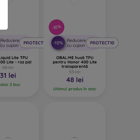
-10%
Reducere
Reducere
-10%
PROTECT10
PROTECT10
cu cupon
cu cupon
iquid Lite TPU
OBAL:ME husă TPU
00 Lite - roz pal
pentru Honor 400 Lite
transparentă
68 lei
53 lei
31 lei
48 lei
 stoc 2 buc
Ultimul produs în stoc