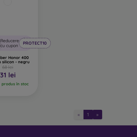
Reducere
PROTECT10
cu cupon
iber Honor 400
n silicon - negru
68 lei
31 lei
l produs în stoc
«
1
»