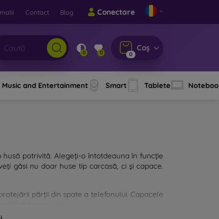
Conectare
matii
Contact
Blog
Coș
0
0
0
Music and Entertainment
Smart
Tablete
Noteboo
o husă potrivită. Alegeți-o întotdeauna în funcție
eți găsi nu doar huse tip carcasă, ci și capace.
rotejării părții din spate a telefonului. Capacele
zat la fabricarea lor.
i