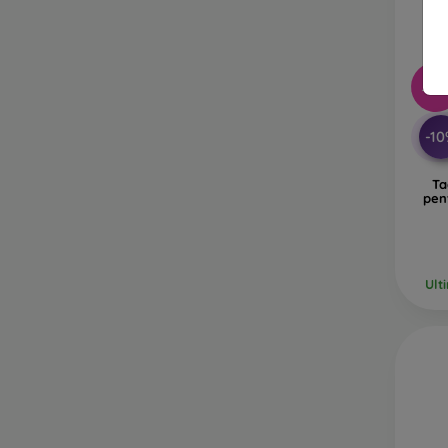
-10
-1
Ta
pen
Ult