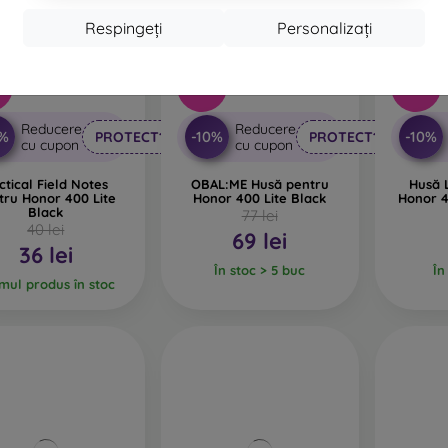
Respingeți
Personalizați
-55%
%
-10%
Reducere
Reducere
0%
-10%
-10%
PROTECT10
PROTECT10
cu cupon
cu cupon
ctical Field Notes
OBAL:ME Husă pentru
Husă L
tru Honor 400 Lite
Honor 400 Lite Black
Honor 4
Black
77 lei
40 lei
69 lei
36 lei
În stoc > 5 buc
În
imul produs în stoc