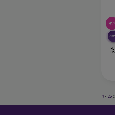
-55
-1
Hu
Ho
1
-
23
d