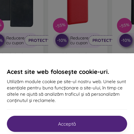
%
-55%
-55%
Reducere
Reducere
0%
-10%
-10%
PROTECT10
PROTECT10
cu cupon
cu cupon
 Suede Book Honor
Husă Smart Book Honor
Husă Sm
400 Lite - negru
400 Lite - roșie
400 
73 lei
68 lei
33 lei
31 lei
Acest site web folosește cookie-uri.
În stoc 2 buc
În stoc 4 buc
Ultimu
Utilizăm module cookie pe site-ul nostru web. Unele sunt
esențiale pentru buna funcționare a site-ului, în timp ce
altele ne ajută să analizăm traficul și să personalizăm
conținutul și reclamele.
Acceptă