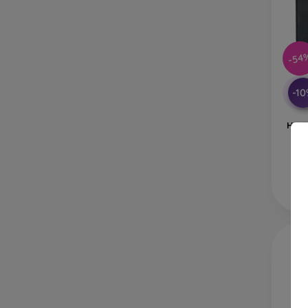
-54
-1
Husă