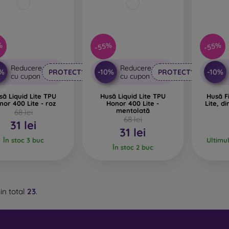
%
-55%
-55%
Reducere
Reducere
0%
-10%
-10%
PROTECT10
PROTECT10
cu cupon
cu cupon
să Liquid Lite TPU
Husă Liquid Lite TPU
Husă F
nor 400 Lite - roz
Honor 400 Lite -
Lite, di
mentolată
68 lei
68 lei
31 lei
31 lei
În stoc 3 buc
Ultimu
În stoc 2 buc
in total
23
.