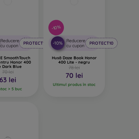
-10%
Reducere
Reducere
-10%
PROTECT10
PROTECT10
cu cupon
cu cupon
E SmoothTouch
Husă Daze Book Honor
entru Honor 400
400 Lite - negru
e Dark Blue
78 lei
70 lei
70 lei
63 lei
Ultimul produs în stoc
stoc > 5 buc