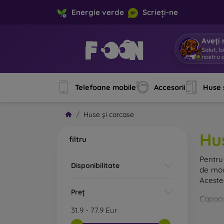
Energie verde
Scrieți-ne
Aveți 
Salut, b
Telefoane mobile
Accesorii
Huse 
Huse și carcase
Hu
filtru
Pentru 
Disponibilitate
de mod
Acestea
Preț
Capacul
pentru 
31.9
-
77.9
Eur