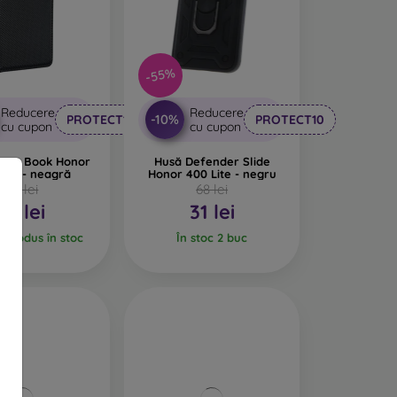
-55%
Reducere
Reducere
-10%
PROTECT10
PROTECT10
cu cupon
cu cupon
art Book Honor
Husă Defender Slide
Lite - neagră
Honor 400 Lite - negru
68 lei
68 lei
31 lei
31 lei
l produs în stoc
În stoc 2 buc