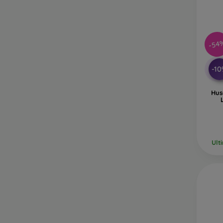
-54
-1
Hus
Ult