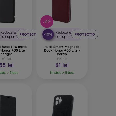
feră huselor un design interesant. Dezavantajul
-10%
iale reciclate, astfel încât se pot descompune
Reducere
Reducere
-10%
PROTECT10
PROTECT10
cu cupon
cu cupon
rte important.
 husă TPU mată
Husă Smart Magnetic
 Honor 400 Lite
Book Honor 400 Lite -
pentru telefon, fabricate din diverse materiale.
neagră
bordo
61 lei
68 lei
55 lei
61 lei
stoc > 5 buc
În stoc > 5 buc