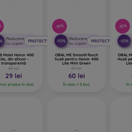
%
-10%
-10%
Reducere
Reducere
0%
-10%
-10%
PROTECT10
PROTECT10
cu cupon
cu cupon
ă Moist Honor 400
OBAL:ME SmoothTouch
OBAL:M
Lite, din silicon -
husă pentru Honor 400
Husă p
transparentă
Lite Mint Green
Lit
63 lei
67 lei
29 lei
60 lei
imul produs în stoc
În stoc > 5 buc
În 