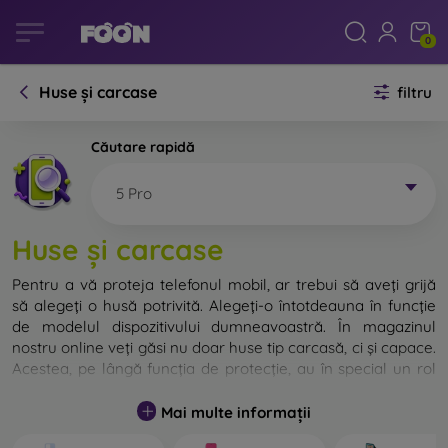
0
Huse și carcase
filtru
Căutare rapidă
5 Pro
Huse și carcase
Pentru a vă proteja telefonul mobil, ar trebui să aveți grijă
să alegeți o husă potrivită. Alegeți-o întotdeauna în funcție
de modelul dispozitivului dumneavoastră. În magazinul
nostru online veți găsi nu doar huse tip carcasă, ci și capace.
Acestea, pe lângă funcția de protecție, au în special un rol
decorativ.
Mai multe informații
Capacul pentru telefon poate fi numit și capac posterior.
Este destinat protejării părții din spate a telefonului.