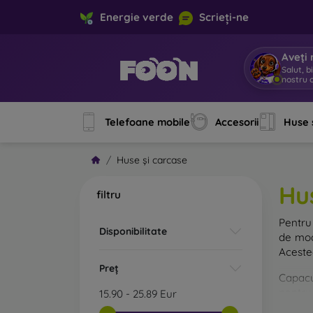
Energie verde
Scrieți-ne
Aveți 
Salut, b
nostru o
Telefoane mobile
Accesorii
Huse 
Huse și carcase
Hu
filtru
Pentru 
Disponibilitate
de mod
Acestea
Preț
Capacul
pentru 
15.90
-
25.89
Eur