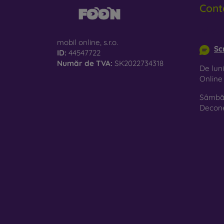
Cont
le
St
info@m
es
mobil online, s.r.o.
Sc
ID:
44547722
Ma
Număr de TVA:
SK2022734318
De luni
10
Onlin
Sâmbăt
Pe mag
Decon
Trebui