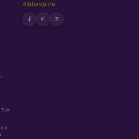
Alăturați-ne
feră huselor un design interesant. Dezavantajul
iale reciclate, astfel încât se pot descompune
rte important.
pentru telefon, fabricate din diverse materiale.
ii
ă TVA
ului
u