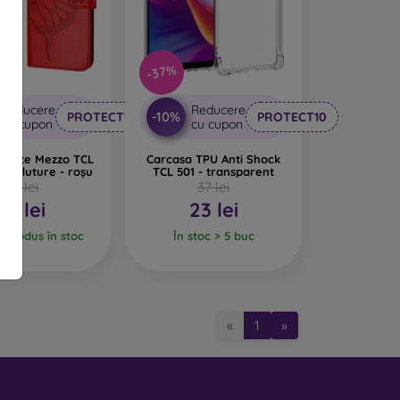
ele care pun accent pe originalitate și eleganță.
l într-un accesoriu de modă. Sunt fabricate în
-37%
e. Cele mai populare mărci includ Karl Lagerfeld,
Reducere
Reducere
-10%
PROTECT10
PROTECT10
cu cupon
cu cupon
 carte Mezzo TCL
Carcasa TPU Anti Shock
el fluture - roșu
TCL 501 - transparent
e folosește un singur material, dar adesea sunt
52 lei
37 lei
14 lei
23 lei
e pentru fabricarea huselor pentru telefon. Se
l produs în stoc
În stoc > 5 buc
a se aplică foarte ușor pe telefon.
t mai rigide decât cele din silicon, dar nu au o
«
1
»
intetice și sunt foarte plăcute la atingere. Este
să rezistentă, unică și originală. Se folosește