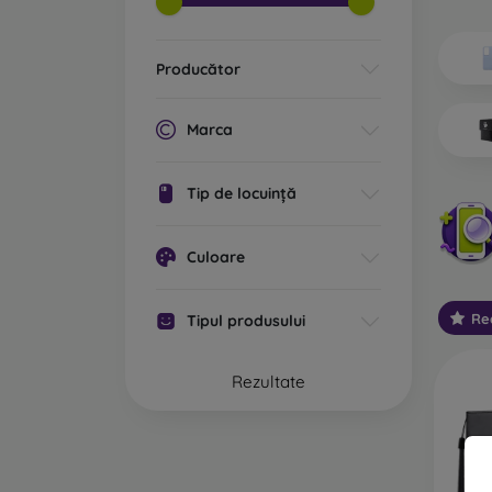
Ce tip
Ca
Producător
ex
po
cu
Marca
st
cu
Tip de locuință
Ca
va
De
Culoare
ec
Re
Tipul produsului
Ca
re
la
Rezultate
te
Ca
pl
bi