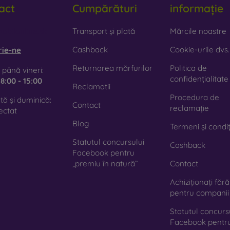
act
Cumpărături
informație
mn natural de calitate, cu textură naturală și detalii interesante.
iclă
– sticla este utilizată doar ca adaos decorativ la huse. O
obilonline.sk
Transport și plată
Mărcile noastre
te că, în caz de cădere, husa din sticlă se poate sparge.
Cashback
Cookie-urile dvs.
rie-ne
terial reciclat
– husele compostabile sunt fabricate din mater
Returnarea mărfurilor
Politica de
 până vineri:
0 % în natură. Accentul pe protecția mediului este în prezent foa
confidențialitate
e
8:00 - 15:00
Reclamatii
Procedura de
ă și duminică:
azinul nostru online
FOON
veți găsi zeci de huse interesante 
Contact
reclamație
ectat
e doar să o alegeți pe cea potrivită pentru dumneavoastră.
Blog
Termeni și condiț
Statutul concursului
Cashback
Facebook pentru
„premiu în natură”
Contact
Achiziționați făr
pentru companii
Statutul concurs
Facebook pentr