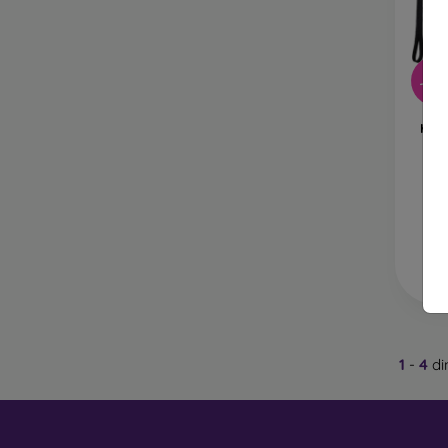
Ca
Hu
-50
pr
Gu
Husă
Din ce
Husele
Ult
combin
Ca
re
Pl
ca
1
-
4
di
Pi
vo
L