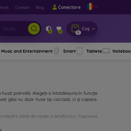
Conectare
matii
Contact
Blog
Coș
0
0
0
Music and Entertainment
Smart
Tablete
Noteboo
o husă potrivită. Alegeți-o întotdeauna în funcție
eți găsi nu doar huse tip carcasă, ci și capace.
rotejării părții din spate a telefonului. Capacele
zat la fabricarea lor.
i