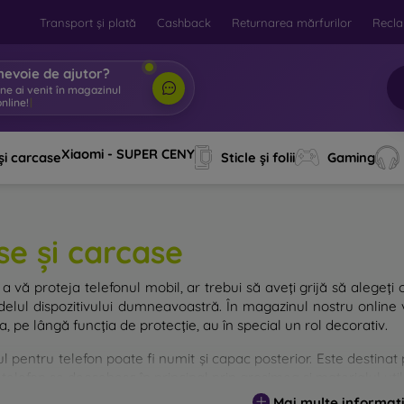
Transport și plată
Cashback
Returnarea mărfurilor
Recla
nevoie de ajutor?
ine ai venit în magazinul
nline!
|
Xiaomi - SUPER CENY
și carcase
Sticle și folii
Gaming
se și carcase
a vă proteja telefonul mobil, ar trebui să aveți grijă să alegeți 
elul dispozitivului dumneavoastră. În magazinul nostru online v
, pe lângă funcția de protecție, au în special un rol decorativ.
 pentru telefon poate fi numit și capac posterior. Este destinat p
telefon se deosebesc în principal prin grosimea și materialul utili
Mai multe informați