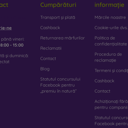
act
Cumpărături
informație
mn natural de calitate, cu textură naturală și detalii interesante.
iclă
– sticla este utilizată doar ca adaos decorativ la huse. O
obilonline.sk
Transport și plată
Mărcile noastre
te că, în caz de cădere, husa din sticlă se poate sparge.
Cashback
Cookie-urile dvs.
rie-ne
terial reciclat
– husele compostabile sunt fabricate din mater
Returnarea mărfurilor
Politica de
 până vineri:
0 % în natură. Accentul pe protecția mediului este în prezent foa
confidențialitate
e
8:00 - 15:00
Reclamatii
Procedura de
ă și duminică:
azinul nostru online
FOON
veți găsi zeci de huse interesante 
Contact
reclamație
ectat
e doar să o alegeți pe cea potrivită pentru dumneavoastră.
Blog
Termeni și condiț
Statutul concursului
Cashback
Facebook pentru
„premiu în natură”
Contact
Achiziționați făr
pentru companii
Statutul concurs
Facebook pentr