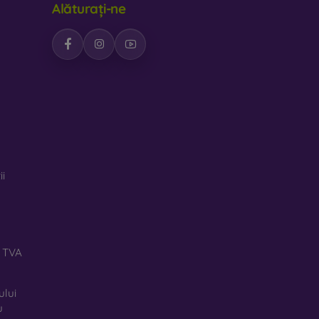
Alăturați-ne
feră huselor un design interesant. Dezavantajul
iale reciclate, astfel încât se pot descompune
rte important.
pentru telefon, fabricate din diverse materiale.
ii
ă TVA
ului
u