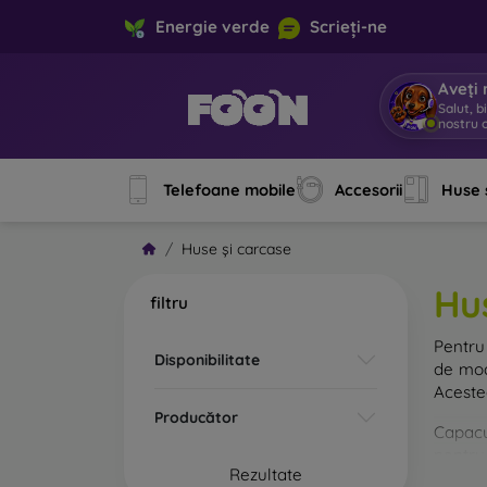
Energie verde
Scrieți-ne
Aveți 
Salut, b
nostru o
Telefoane mobile
Accesorii
Huse 
Huse și carcase
Hu
filtru
Pentru 
Disponibilitate
de mod
Acestea
Producător
Capacul
pentru 
Rezultate