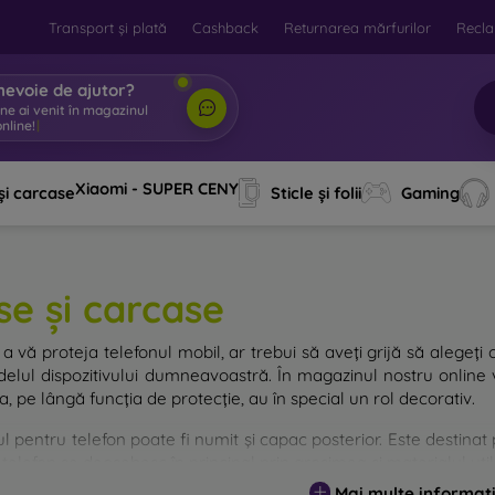
Transport și plată
Cashback
Returnarea mărfurilor
Recla
nevoie de ajutor?
ine ai venit în magazinul
nline!
|
Xiaomi - SUPER CENY
și carcase
Sticle și folii
Gaming
se și carcase
a vă proteja telefonul mobil, ar trebui să aveți grijă să alegeți 
elul dispozitivului dumneavoastră. În magazinul nostru online v
, pe lângă funcția de protecție, au în special un rol decorativ.
 pentru telefon poate fi numit și capac posterior. Este destinat p
telefon se deosebesc în principal prin grosimea și materialul utili
Mai multe informați