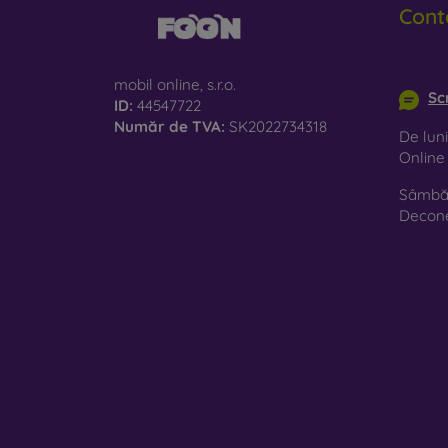
Cont
le
St
info@m
es
mobil online, s.r.o.
Sc
ID:
44547722
Ma
Număr de TVA:
SK2022734318
De luni
10
Onlin
Sâmbăt
Pe mag
Decon
Trebui