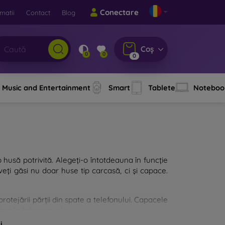
Conectare
matii
Contact
Blog
Coș
0
0
0
Music and Entertainment
Smart
Tablete
Noteboo
o husă potrivită. Alegeți-o întotdeauna în funcție
eți găsi nu doar huse tip carcasă, ci și capace.
rotejării părții din spate a telefonului. Capacele
zat la fabricarea lor.
i