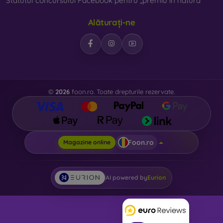
Statutul concursului Facebook pentru „premiu în natură”
Alăturați-ne
©
2026
foon.ro. Toate drepturile rezervate.
Foon.ro
Magazine online
AI powered by
Eurion