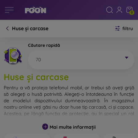
0
Huse și carcase
filtru
Căutare rapidă
70
Huse și carcase
Pentru a vă proteja telefonul mobil, ar trebui să aveți grijă
să alegeți o husă potrivită. Alegeți-o întotdeauna în funcție
de modelul dispozitivului dumneavoastră. În magazinul
nostru online veți găsi nu doar huse tip carcasă, ci și capace.
Acestea, pe lângă funcția de protecție, au în special un rol
decorativ.
Mai multe informații
Capacul pentru telefon poate fi numit și capac posterior.
Este destinat protejării părții din spate a telefonului.