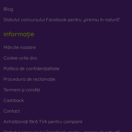
prezent foarte important.
Blog
Statutul concursului Facebook pentru „premiu în natură”
Pe magazinul nostru online
FOON
veți găsi zeci de huse
interesante pentru telefon, fabricate din diverse materiale.
Trebuie doar să o alegeți pe cea potrivită pentru
informație
dumneavoastră.
Mărcile noastre
Cookie-urile dvs.
Politica de confidențialitate
Procedura de reclamație
Termeni și condiții
Cashback
Contact
Achiziționați fără TVA pentru companii