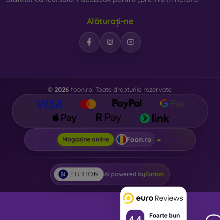
prezent foarte important.
Alăturați-ne
Pe magazinul nostru online
FOON
veți găsi zeci de huse
interesante pentru telefon, fabricate din diverse materiale.
Trebuie doar să o alegeți pe cea potrivită pentru
dumneavoastră.
©
2026
foon.ro. Toate drepturile rezervate.
Foon.ro
Magazine online
AI powered by
Eurion
Foarte bun
4.4