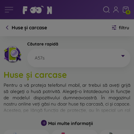
0
Huse și carcase
filtru
Căutare rapidă
A57s
Huse și carcase
Pentru a vă proteja telefonul mobil, ar trebui să aveți grijă
să alegeți o husă potrivită. Alegeți-o întotdeauna în funcție
de modelul dispozitivului dumneavoastră. În magazinul
nostru online veți găsi nu doar huse tip carcasă, ci și capace.
Acestea, pe lângă funcția de protecție, au în special un rol
decorativ.
Mai multe informații
Capacul pentru telefon poate fi numit și capac posterior.
Este destinat protejării părții din spate a telefonului.