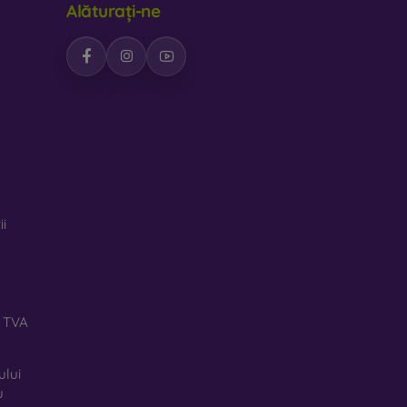
Alăturați-ne
feră huselor un design interesant. Dezavantajul
iale reciclate, astfel încât se pot descompune
rte important.
pentru telefon, fabricate din diverse materiale.
ii
ă TVA
ului
u