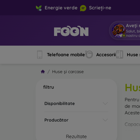
Energie verde
Scrieți-ne
Aveți 
Salut, b
nostru o
Telefoane mobile
Accesorii
Huse 
Huse și carcase
Hu
filtru
Pentru 
Disponibilitate
de mod
Acestea
Producător
Capacul
pentru 
Rezultate