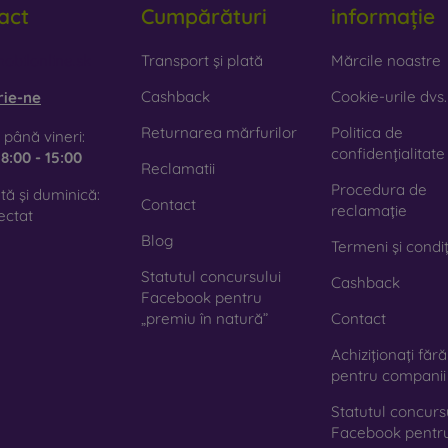
act
Cumpărături
informație
mn natural de calitate, cu textură naturală și detalii interesante.
iclă
– sticla este utilizată doar ca adaos decorativ la huse. O
obilonline.sk
Transport și plată
Mărcile noastre
te că, în caz de cădere, husa din sticlă se poate sparge.
Cashback
Cookie-urile dvs.
rie-ne
terial reciclat
– husele compostabile sunt fabricate din mater
Returnarea mărfurilor
Politica de
 până vineri:
0 % în natură. Accentul pe protecția mediului este în prezent foa
confidențialitate
e
8:00 - 15:00
Reclamatii
Procedura de
ă și duminică:
azinul nostru online
FOON
veți găsi zeci de huse interesante 
Contact
reclamație
ectat
e doar să o alegeți pe cea potrivită pentru dumneavoastră.
Blog
Termeni și condiț
Statutul concursului
Cashback
Facebook pentru
„premiu în natură”
Contact
Achiziționați făr
pentru companii
Statutul concurs
Facebook pentr