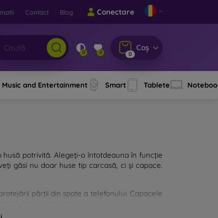
Conectare
matii
Contact
Blog
Coș
0
0
0
Music and Entertainment
Smart
Tablete
Noteboo
o husă potrivită. Alegeți-o întotdeauna în funcție
eți găsi nu doar huse tip carcasă, ci și capace.
rotejării părții din spate a telefonului. Capacele
zat la fabricarea lor.
i