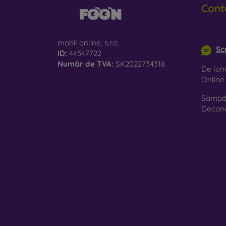
Cont
le
St
info@m
es
mobil online, s.r.o.
Sc
ID:
44547722
Ma
Număr de TVA:
SK2022734318
De luni
10
Onlin
Sâmbăt
Pe mag
Decon
Trebui