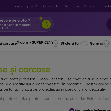
Transport și plată
Cashback
Returnarea mărfurilor
Recla
nevoie de ajutor?
ine ai venit în magazinul
nline!
|
Xiaomi - SUPER CENY
și carcase
Sticle și folii
Gaming
se și carcase
a vă proteja telefonul mobil, ar trebui să aveți grijă să alegeți 
elul dispozitivului dumneavoastră. În magazinul nostru online v
, pe lângă funcția de protecție, au în special un rol decorativ.
 pentru telefon poate fi numit și capac posterior. Este destinat p
telefon se deosebesc în principal prin grosimea și materialul utili
Mai multe informați