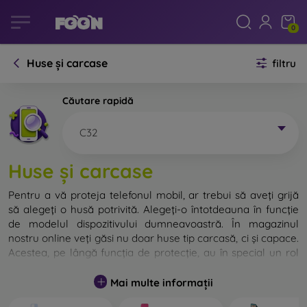
0
Huse și carcase
filtru
Căutare rapidă
C32
Huse și carcase
Pentru a vă proteja telefonul mobil, ar trebui să aveți grijă
să alegeți o husă potrivită. Alegeți-o întotdeauna în funcție
de modelul dispozitivului dumneavoastră. În magazinul
nostru online veți găsi nu doar huse tip carcasă, ci și capace.
Acestea, pe lângă funcția de protecție, au în special un rol
decorativ.
Mai multe informații
Capacul pentru telefon poate fi numit și capac posterior.
Este destinat protejării părții din spate a telefonului.