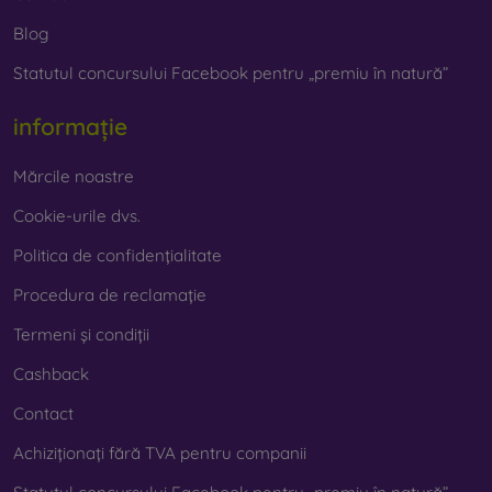
prezent foarte important.
Blog
Statutul concursului Facebook pentru „premiu în natură”
Pe magazinul nostru online
FOON
veți găsi zeci de huse
interesante pentru telefon, fabricate din diverse materiale.
Trebuie doar să o alegeți pe cea potrivită pentru
informație
dumneavoastră.
Mărcile noastre
Cookie-urile dvs.
Politica de confidențialitate
Procedura de reclamație
Termeni și condiții
Cashback
Contact
Achiziționați fără TVA pentru companii