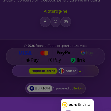
Statutul concursului Facebook pentru „premiu în natură”
Alăturați-ne
©
2026
foon.ro. Toate drepturile rezervate.
Foon.ro
Magazine online
AI powered by
Eurion