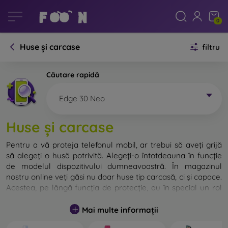
0
Huse și carcase
filtru
Căutare rapidă
Edge 30 Neo
Huse și carcase
Pentru a vă proteja telefonul mobil, ar trebui să aveți grijă
să alegeți o husă potrivită. Alegeți-o întotdeauna în funcție
de modelul dispozitivului dumneavoastră. În magazinul
nostru online veți găsi nu doar huse tip carcasă, ci și capace.
Acestea, pe lângă funcția de protecție, au în special un rol
decorativ.
Mai multe informații
Capacul pentru telefon poate fi numit și capac posterior.
Este destinat protejării părții din spate a telefonului.