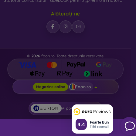
Statutul concursului Facebook pentru „premiu în natură”
Alăturați-ne
©
2026
foon.ro. Toate drepturile rezervate.
Foon.ro
Magazine online
AI powered by
Eurion
Foarte bun
4.4
1156 recenzii