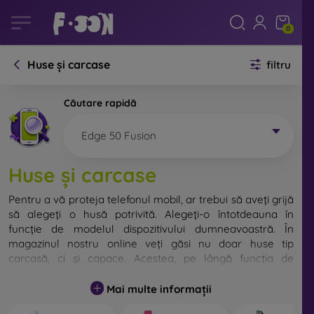
0
Huse și carcase
filtru
Căutare rapidă
Edge 50 Fusion
Huse și carcase
Pentru a vă proteja telefonul mobil, ar trebui să aveți grijă
să alegeți o husă potrivită. Alegeți-o întotdeauna în
funcție de modelul dispozitivului dumneavoastră. În
magazinul nostru online veți găsi nu doar huse tip
carcasă, ci și capace. Acestea, pe lângă funcția de
protecție, au în special un rol decorativ.
Mai multe informații
Capacul pentru telefon poate fi numit și capac posterior.
Este destinat protejării părții din spate a telefonului.