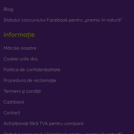
fabricate din materiale reciclate, astfel încât se pot
descompune 100 % în natură. Accentul pe protecția
Blog
mediului este în prezent foarte important.
Statutul concursului Facebook pentru „premiu în natură”
Pe magazinul nostru online
FOON
veți găsi zeci de huse
informație
interesante pentru telefon, fabricate din diverse
materiale. Trebuie doar să o alegeți pe cea potrivită
Mărcile noastre
pentru dumneavoastră.
Cookie-urile dvs.
Politica de confidențialitate
Procedura de reclamație
Termeni și condiții
Cashback
Contact
Achiziționați fără TVA pentru companii