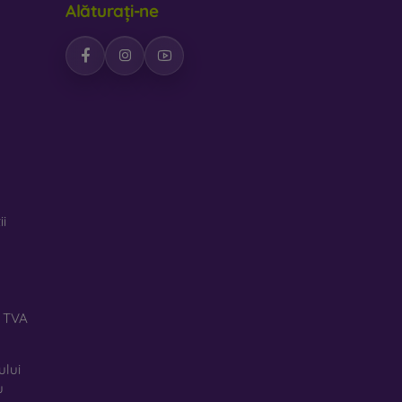
Alăturați-ne
feră huselor un design interesant. Dezavantajul
iale reciclate, astfel încât se pot descompune
rte important.
pentru telefon, fabricate din diverse materiale.
ii
ă TVA
ului
u