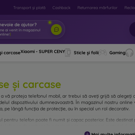
Transport și plată
Cashback
Returnarea mărfurilor
Recla
nevoie de ajutor?
ine ai venit în magazinul
nline!
|
Xiaomi - SUPER CENY
și carcase
Sticle și folii
Gaming
se și carcase
a vă proteja telefonul mobil, ar trebui să aveți grijă să alegeți 
elul dispozitivului dumneavoastră. În magazinul nostru online v
, pe lângă funcția de protecție, au în special un rol decorativ.
 pentru telefon poate fi numit și capac posterior. Este destinat p
telefon se deosebesc în principal prin grosimea și materialul utili
Mai multe informați