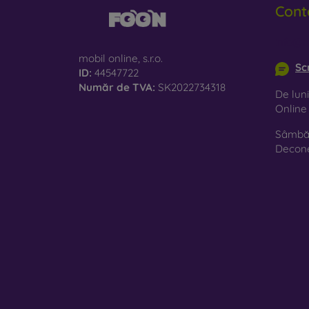
Cont
le
St
info@m
es
mobil online, s.r.o.
Sc
ID:
44547722
Ma
Număr de TVA:
SK2022734318
De luni
10
Onlin
Sâmbăt
Pe mag
Decon
Trebui