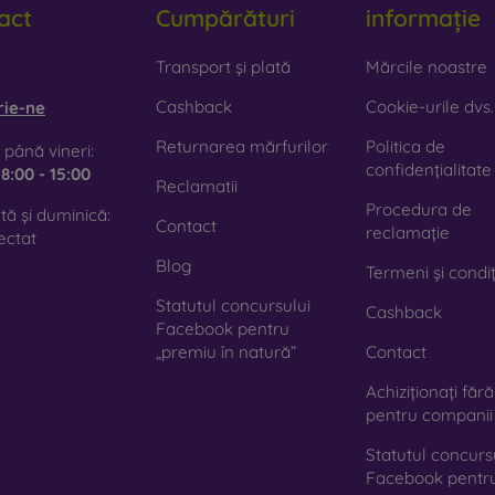
act
Cumpărături
informație
mn natural de calitate, cu textură naturală și detalii interesante.
iclă
– sticla este utilizată doar ca adaos decorativ la huse. O
obilonline.sk
Transport și plată
Mărcile noastre
te că, în caz de cădere, husa din sticlă se poate sparge.
Cashback
Cookie-urile dvs.
rie-ne
terial reciclat
– husele compostabile sunt fabricate din mater
Returnarea mărfurilor
Politica de
 până vineri:
0 % în natură. Accentul pe protecția mediului este în prezent foa
confidențialitate
e
8:00 - 15:00
Reclamatii
Procedura de
ă și duminică:
azinul nostru online
FOON
veți găsi zeci de huse interesante 
Contact
reclamație
ectat
e doar să o alegeți pe cea potrivită pentru dumneavoastră.
Blog
Termeni și condiț
Statutul concursului
Cashback
Facebook pentru
„premiu în natură”
Contact
Achiziționați făr
pentru companii
Statutul concurs
Facebook pentr