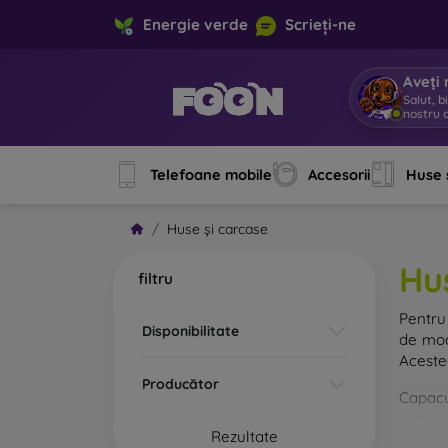
Energie verde
Scrieți-ne
Aveți 
Salut, b
nostru o
Telefoane mobile
Accesorii
Huse 
Huse și carcase
Hu
filtru
Pentru 
Disponibilitate
de mod
Acestea
Producător
Capacul
pentru 
Rezultate