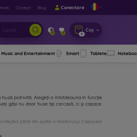
Conectare
matii
Contact
Blog
Coș
0
0
0
Music and Entertainment
Smart
Tablete
Noteboo
o husă potrivită. Alegeți-o întotdeauna în funcție
eți găsi nu doar huse tip carcasă, ci și capace.
rotejării părții din spate a telefonului. Capacele
zat la fabricarea lor.
i