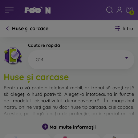
0
Huse și carcase
filtru
Căutare rapidă
G14
Huse și carcase
Pentru a vă proteja telefonul mobil, ar trebui să aveți grijă
să alegeți o husă potrivită. Alegeți-o întotdeauna în funcție
de modelul dispozitivului dumneavoastră. În magazinul
nostru online veți găsi nu doar huse tip carcasă, ci și capace.
Acestea, pe lângă funcția de protecție, au în special un rol
decorativ.
Mai multe informații
Capacul pentru telefon poate fi numit și capac posterior.
Este destinat protejării părții din spate a telefonului.