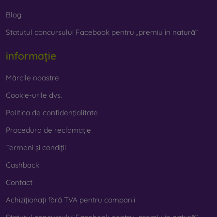
prezent foarte important.
Blog
Statutul concursului Facebook pentru „premiu în natură”
Pe magazinul nostru online
FOON
veți găsi zeci de huse
interesante pentru telefon, fabricate din diverse materiale.
Trebuie doar să o alegeți pe cea potrivită pentru
informație
dumneavoastră.
Mărcile noastre
Cookie-urile dvs.
Politica de confidențialitate
Procedura de reclamație
Termeni și condiții
Cashback
Contact
Achiziționați fără TVA pentru companii