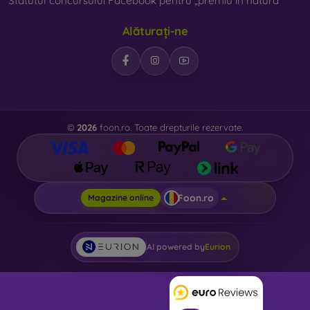
Statutul concursului Facebook pentru „premiu în natură”
Alăturați-ne
©
2026
foon.ro. Toate drepturile rezervate.
Foon.ro
Magazine online
AI powered by
Eurion