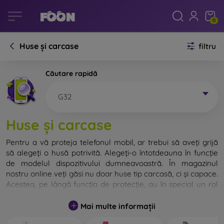
0
Huse și carcase
filtru
Căutare rapidă
G32
Huse și carcase
Pentru a vă proteja telefonul mobil, ar trebui să aveți grijă
să alegeți o husă potrivită. Alegeți-o întotdeauna în funcție
de modelul dispozitivului dumneavoastră. În magazinul
nostru online veți găsi nu doar huse tip carcasă, ci și capace.
Acestea, pe lângă funcția de protecție, au în special un rol
decorativ.
Mai multe informații
Capacul pentru telefon poate fi numit și capac posterior.
Este destinat protejării părții din spate a telefonului.