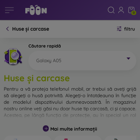
0
Huse și carcase
filtru
Căutare rapidă
Galaxy A05
Huse și carcase
Pentru a vă proteja telefonul mobil, ar trebui să aveți grijă
să alegeți o husă potrivită. Alegeți-o întotdeauna în funcție
de modelul dispozitivului dumneavoastră. În magazinul
nostru online veți găsi nu doar huse tip carcasă, ci și capace.
Acestea, pe lângă funcția de protecție, au în special un rol
decorativ.
Mai multe informații
Capacul pentru telefon poate fi numit și capac posterior.
Este destinat protejării părții din spate a telefonului.