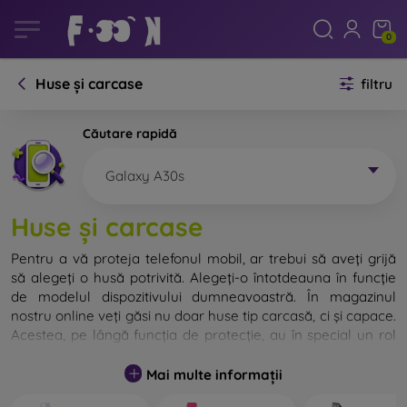
0
Huse și carcase
filtru
Căutare rapidă
Galaxy A30s
Huse și carcase
Pentru a vă proteja telefonul mobil, ar trebui să aveți grijă
să alegeți o husă potrivită. Alegeți-o întotdeauna în funcție
de modelul dispozitivului dumneavoastră. În magazinul
nostru online veți găsi nu doar huse tip carcasă, ci și capace.
Acestea, pe lângă funcția de protecție, au în special un rol
decorativ.
Mai multe informații
Capacul pentru telefon poate fi numit și capac posterior.
Este destinat protejării părții din spate a telefonului.