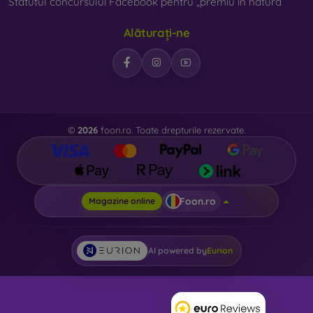
Statutul concursului Facebook pentru „premiu în natură”
Alăturați-ne
©
2026
foon.ro. Toate drepturile rezervate.
Foon.ro
Magazine online
AI powered by
Eurion