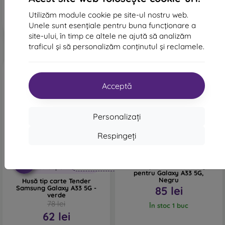
În stoc 2 buc
În stoc 5 buc
Utilizăm module cookie pe site-ul nostru web.
Unele sunt esențiale pentru buna funcționare a
site-ului, în timp ce altele ne ajută să analizăm
traficul și să personalizăm conținutul și reclamele.
Acceptă
Personalizați
Respingeți
-20%
Reducere
Carcasă Spate Semi-
-10%
PROTECT10
Transparentă Samsung
cu cupon
pentru Galaxy A33 5G,
Negru
Husă tip carte Tender
Samsung Galaxy A33 5G -
85 lei
verde
78 lei
În stoc 1 buc
62 lei