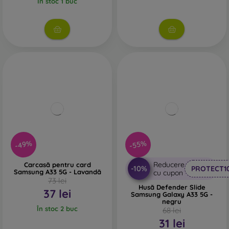
În stoc 1 buc
-49%
-55%
Reducere
Carcasă pentru card
-10%
PROTECT1
Samsung A33 5G - Lavandă
cu cupon
73 lei
Husă Defender Slide
37 lei
Samsung Galaxy A33 5G -
negru
În stoc 2 buc
68 lei
31 lei