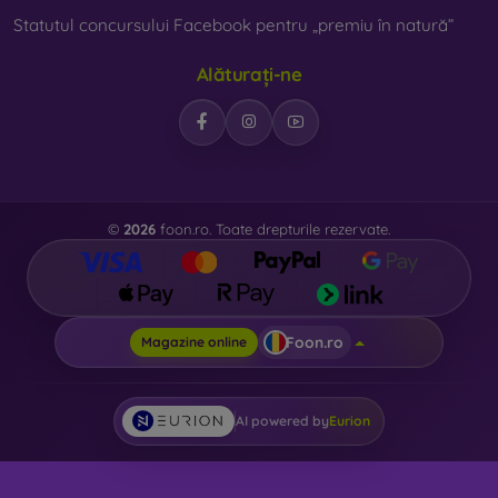
Statutul concursului Facebook pentru „premiu în natură”
Alăturați-ne
©
2026
foon.ro. Toate drepturile rezervate.
Foon.ro
Magazine online
AI powered by
Eurion