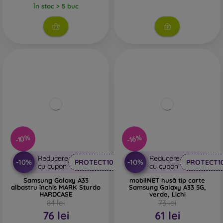
În stoc > 5 buc
-10%
-16%
Reducere
Reducere
-10%
-10%
PROTECT10
PROTECT1
cu cupon
cu cupon
Samsung Galaxy A33
mobilNET husă tip carte
albastru închis MARK Sturdo
Samsung Galaxy A33 5G,
HARDCASE
verde, Lichi
84 lei
73 lei
76 lei
61 lei