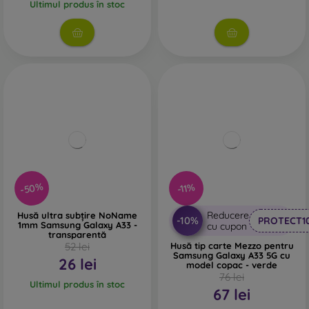
Ultimul produs în stoc
-50%
-11%
Reducere
Husă ultra subțire NoName
-10%
PROTECT1
1mm Samsung Galaxy A33 -
cu cupon
transparentă
52 lei
Husă tip carte Mezzo pentru
Samsung Galaxy A33 5G cu
26 lei
model copac - verde
76 lei
Ultimul produs în stoc
67 lei