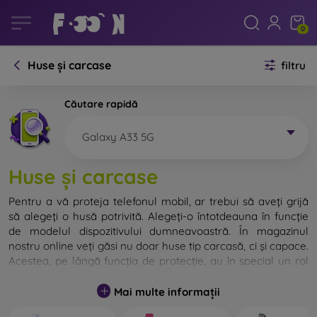
0
Huse și carcase
filtru
Căutare rapidă
Galaxy A33 5G
Huse și carcase
Pentru a vă proteja telefonul mobil, ar trebui să aveți grijă
să alegeți o husă potrivită. Alegeți-o întotdeauna în funcție
de modelul dispozitivului dumneavoastră. În magazinul
nostru online veți găsi nu doar huse tip carcasă, ci și capace.
Acestea, pe lângă funcția de protecție, au în special un rol
decorativ.
Mai multe informații
Capacul pentru telefon poate fi numit și capac posterior.
Este destinat protejării părții din spate a telefonului.