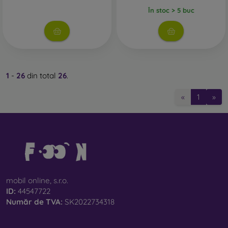
În stoc > 5 buc
1
-
26
din total
26
.
«
1
»
mobil online, s.r.o.
ID:
44547722
Număr de TVA:
SK2022734318