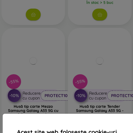
În stoc > 5 buc
-55%
-55%
Reducere
Reducere
-10%
-10%
PROTECT10
PROTECT1
cu cupon
cu cupon
Husă tip carte Mezzo
Husă tip carte Tender
Samsung Galaxy A33 5G cu
Samsung Galaxy A33 5G -
model copac - auriu roz
negru
68 lei
78 lei
31 lei
35 lei
Acest site web folosește cookie-uri.