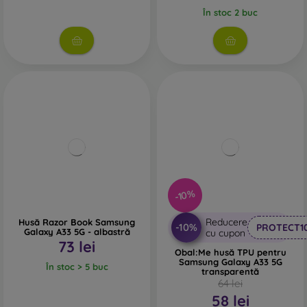
În stoc 2 buc
-10%
Reducere
Husă Razor Book Samsung
-10%
PROTECT1
Galaxy A33 5G - albastră
cu cupon
73 lei
Obal:Me husă TPU pentru
Samsung Galaxy A33 5G
În stoc > 5 buc
transparentă
64 lei
58 lei