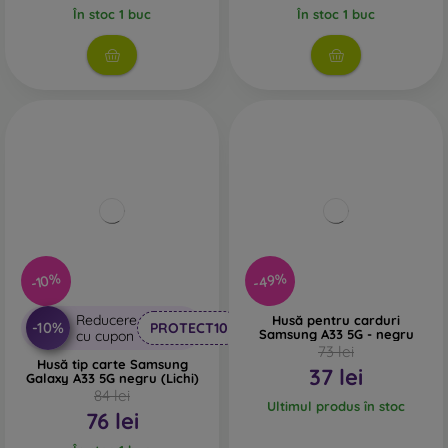
În stoc 1 buc
În stoc 1 buc
-49%
-10%
Reducere
Husă pentru carduri
-10%
PROTECT10
Samsung A33 5G - negru
cu cupon
73 lei
Husă tip carte Samsung
37 lei
Galaxy A33 5G negru (Lichi)
84 lei
Ultimul produs în stoc
76 lei