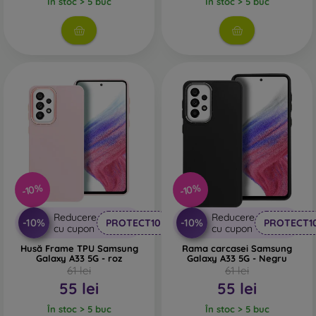
În stoc > 5 buc
În stoc > 5 buc
prezent foarte important.
Pe magazinul nostru online
FOON
veți găsi zeci de huse
interesante pentru telefon, fabricate din diverse materiale.
Trebuie doar să o alegeți pe cea potrivită pentru
dumneavoastră.
-10%
-10%
Reducere
Reducere
-10%
-10%
PROTECT10
PROTECT1
cu cupon
cu cupon
Husă Frame TPU Samsung
Rama carcasei Samsung
Galaxy A33 5G - roz
Galaxy A33 5G - Negru
61 lei
61 lei
55 lei
55 lei
În stoc > 5 buc
În stoc > 5 buc