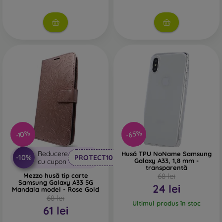
-65%
-10%
Reducere
Husă TPU NoName Samsung
-10%
PROTECT10
Galaxy A33, 1,8 mm -
cu cupon
transparentă
Mezzo husă tip carte
68 lei
Samsung Galaxy A33 5G
24 lei
Mandala model - Rose Gold
68 lei
Ultimul produs în stoc
61 lei