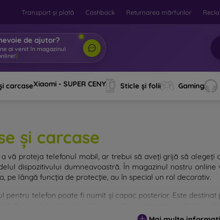
Transport și plată
Cashback
Returnarea mărfurilor
Recla
nevoie de ajutor?
Xiaomi - SUPER CENY
și carcase
Sticle și folii
Gaming
se și carcase
a vă proteja telefonul mobil, ar trebui să aveți grijă să alegeți 
elul dispozitivului dumneavoastră. În magazinul nostru online v
, pe lângă funcția de protecție, au în special un rol decorativ.
 pentru telefon poate fi numit și capac posterior. Este destinat p
telefon se deosebesc în principal prin grosimea și materialul utili
Mai multe informați