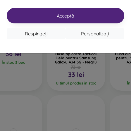
Acceptă
-54%
-10%
Respingeți
Personalizați
Reducere
să tip carte Razor
-10%
-10%
PROTECT10
cu cupon
ru Samsung Galaxy
A34 5G - neagră
36 lei
Husă tip carte Tactical
Husă din
Field pentru Samsung
pentru
Galaxy A34 5G - Negru
A3
În stoc 3 buc
73 lei
33 lei
Ultimul produs în stoc
În