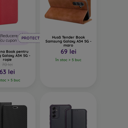
feră huselor un design interesant. Dezavantajul
iale reciclate, astfel încât se pot descompune
Reducere
Husă Tender Book
PROTECT10
cu cupon
rte important.
Samsung Galaxy A34 5G -
maro
69 lei
una Book pentru
 Galaxy A34 5G -
pentru telefon, fabricate din diverse materiale.
roșie
În stoc > 5 buc
70 lei
63 lei
stoc > 5 buc