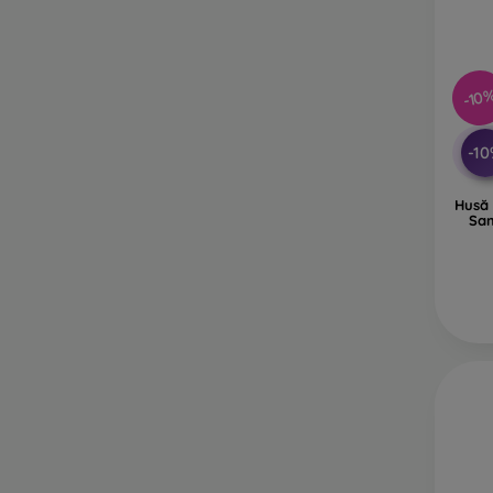
-10
-1
Husă 
Sam