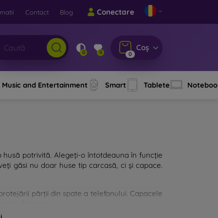
Conectare
matii
Contact
Blog
Coș
0
0
0
Music and Entertainment
Smart
Tablete
Noteboo
o husă potrivită. Alegeți-o întotdeauna în funcție
eți găsi nu doar huse tip carcasă, ci și capace.
rotejării părții din spate a telefonului. Capacele
zat la fabricarea lor.
i