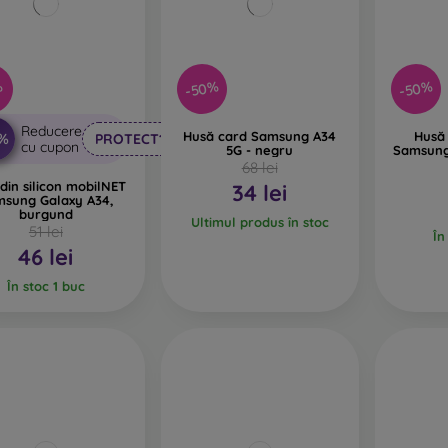
-50%
-50%
%
Reducere
Husă card Samsung A34
Husă 
0%
PROTECT10
cu cupon
5G - negru
Samsung
68 lei
din silicon mobilNET
34 lei
sung Galaxy A34,
burgund
Ultimul produs în stoc
51 lei
În
46 lei
În stoc 1 buc