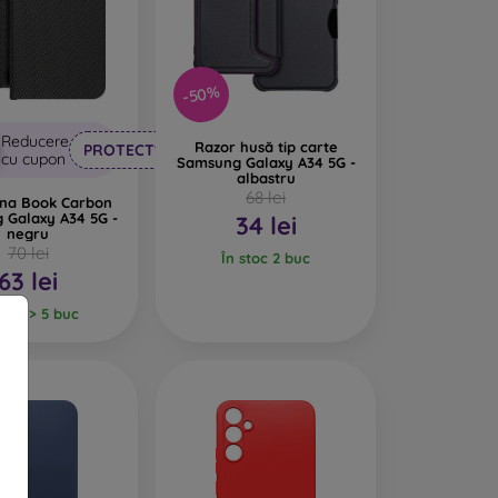
-50%
Reducere
Razor husă tip carte
PROTECT10
cu cupon
Samsung Galaxy A34 5G -
albastru
68 lei
una Book Carbon
 Galaxy A34 5G -
34 lei
negru
70 lei
În stoc 2 buc
63 lei
stoc > 5 buc