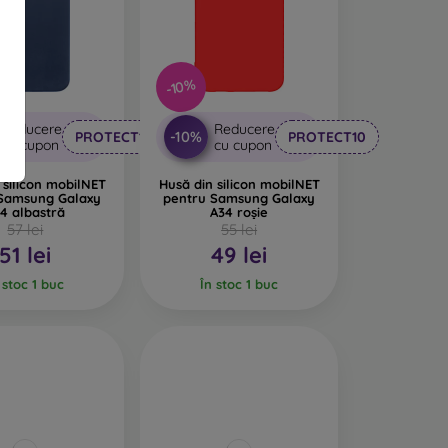
-10%
Reducere
Reducere
-10%
PROTECT10
PROTECT10
cu cupon
cu cupon
 silicon mobilNET
Husă din silicon mobilNET
 Samsung Galaxy
pentru Samsung Galaxy
4 albastră
A34 roșie
57 lei
55 lei
51 lei
49 lei
 stoc 1 buc
În stoc 1 buc