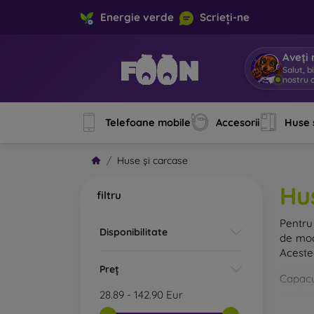
Energie verde
Scrieți-ne
Aveți 
Su
|
Telefoane mobile
Accesorii
Huse 
Huse și carcase
Hu
filtru
Pentru 
Disponibilitate
de mod
Acestea
Preț
Capacul
pentru 
28.89
-
142.90
Eur