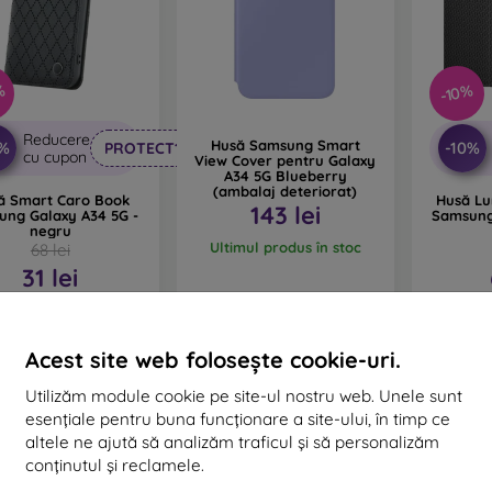
%
-10%
Reducere
Husă Samsung Smart
0%
-10%
PROTECT10
cu cupon
View Cover pentru Galaxy
A34 5G Blueberry
(ambalaj deteriorat)
ă Smart Caro Book
Husă L
143 lei
ung Galaxy A34 5G -
Samsung
negru
Ultimul produs în stoc
68 lei
31 lei
În stoc 2 buc
În 
Acest site web folosește cookie-uri.
Utilizăm module cookie pe site-ul nostru web. Unele sunt
esențiale pentru buna funcționare a site-ului, în timp ce
altele ne ajută să analizăm traficul și să personalizăm
conținutul și reclamele.