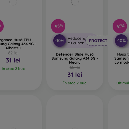
%
-55%
-55%
Reducere
egance Husă TPU
-10%
-10%
PROTECT10
cu cupon
ung Galaxy A34 5G -
Albastru
62 lei
Defender Slide Husă
Husă t
Samsung Galaxy A34 5G -
Samsun
31 lei
Negru
cu mode
68 lei
În stoc 2 buc
31 lei
În stoc 2 buc
Ultimu