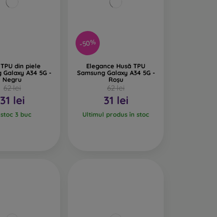
-50%
TPU din piele
Elegance Husă TPU
 Galaxy A34 5G -
Samsung Galaxy A34 5G -
Negru
Roșu
62 lei
62 lei
31 lei
31 lei
 stoc 3 buc
Ultimul produs în stoc