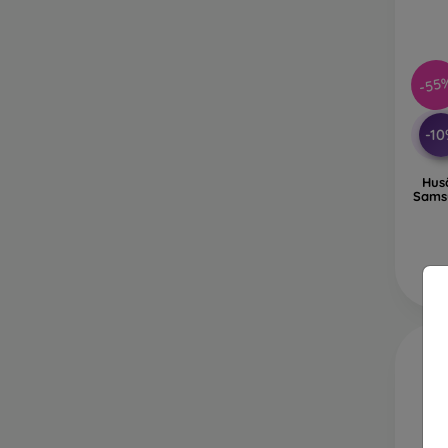
-55
-1
Hus
Sams