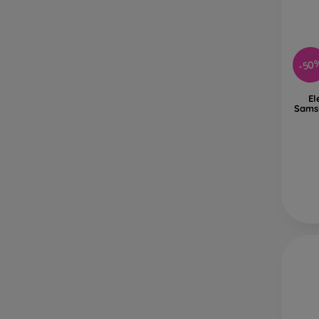
-50
El
Sams