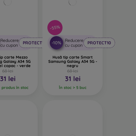
-55%
Reducere
Reducere
-10%
PROTECT10
PROTECT10
cu cupon
cu cupon
ip carte Mezzo
Husă tip carte Smart
g Galaxy A34 5G
Samsung Galaxy A34 5G -
l copac - verde
negru
68 lei
68 lei
31 lei
31 lei
l produs în stoc
În stoc > 5 buc