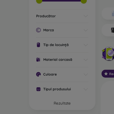
Ce tip
Ca
Producător
ex
po
cu
Marca
st
cu
Tip de locuință
Ca
va
De
Material carcasă
ec
Re
Culoare
Ca
re
la
Tipul produsului
te
Ca
Rezultate
pl
bi