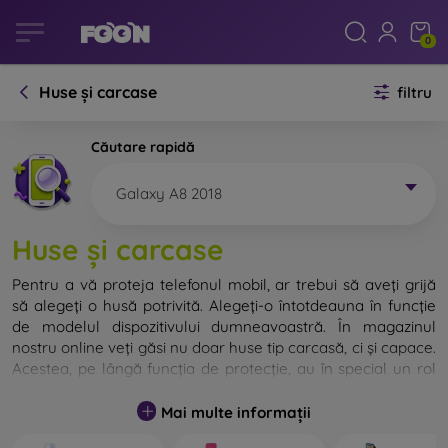
0
Huse și carcase
filtru
Căutare rapidă
Galaxy A8 2018
Huse și carcase
Pentru a vă proteja telefonul mobil, ar trebui să aveți grijă
să alegeți o husă potrivită. Alegeți-o întotdeauna în funcție
de modelul dispozitivului dumneavoastră. În magazinul
nostru online veți găsi nu doar huse tip carcasă, ci și capace.
Acestea, pe lângă funcția de protecție, au în special un rol
decorativ.
Mai multe informații
Capacul pentru telefon poate fi numit și capac posterior.
Este destinat protejării părții din spate a telefonului.