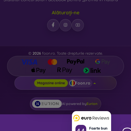
prezent foarte important.
Alăturați-ne
Pe magazinul nostru online
FOON
veți găsi zeci de huse
interesante pentru telefon, fabricate din diverse materiale.
Trebuie doar să o alegeți pe cea potrivită pentru
dumneavoastră.
©
2026
foon.ro. Toate drepturile rezervate.
Foon.ro
Magazine online
AI powered by
Eurion
Foarte bun
4.4