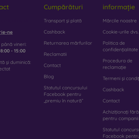
act
Cumpărături
informație
obilonline.sk
Transport și plată
Mărcile noastre
Cashback
Cookie-urile dvs.
rie-ne
Returnarea mărfurilor
Politica de
 până vineri:
confidențialitate
e
8:00 - 15:00
Reclamatii
Procedura de
ă și duminică:
Contact
reclamație
ectat
Blog
Termeni și condiț
Statutul concursului
Cashback
Facebook pentru
„premiu în natură”
Contact
Achiziționați făr
pentru companii
Statutul concurs
Facebook pentr