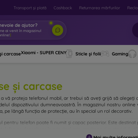
Transport și plată
Cashback
Returnarea mărfurilor
Recla
nevoie de ajutor?
ine ai venit în magazinul
nline!
|
Xiaomi - SUPER CENY
și carcase
Sticle și folii
Gaming
se și carcase
a vă proteja telefonul mobil, ar trebui să aveți grijă să alegeți 
elul dispozitivului dumneavoastră. În magazinul nostru online v
, pe lângă funcția de protecție, au în special un rol decorativ.
 pentru telefon poate fi numit și capac posterior. Este destinat p
telefon se deosebesc în principal prin grosimea și materialul utili
Mai multe informați