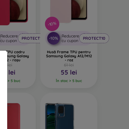
feră huselor un design interesant. Dezavantajul
-10%
iale reciclate, astfel încât se pot descompune
Reducere
Reducere
-10%
PROTECT10
PROTECT10
cu cupon
cu cupon
rte important.
asă TPU cadru
Husă Frame TPU pentru
 Samsung Galaxy
Samsung Galaxy A12/M12
pentru telefon, fabricate din diverse materiale.
/M12 - roșu
- roz
61 lei
61 lei
55 lei
55 lei
stoc > 5 buc
În stoc > 5 buc