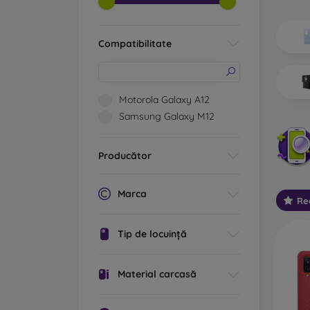
Ce tip
Ca
Compatibilitate
ex
po
cu
st
Motorola Galaxy A12
cu
Samsung Galaxy M12
Ca
va
Producător
De
ec
Marca
Re
Ca
re
Tip de locuință
la
te
Material carcasă
Ca
pl
bi