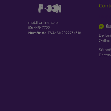
Cont
info@m
mobil online, s.r.o.
Sc
ID:
44547722
Număr de TVA:
SK2022734318
De luni
Onlin
Sâmbăt
Decon