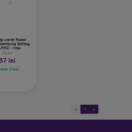
ip carte Razor
 Samsung Galaxy
/M12 - roșu
73 lei
37 lei
 stoc 2 buc
«
1
»