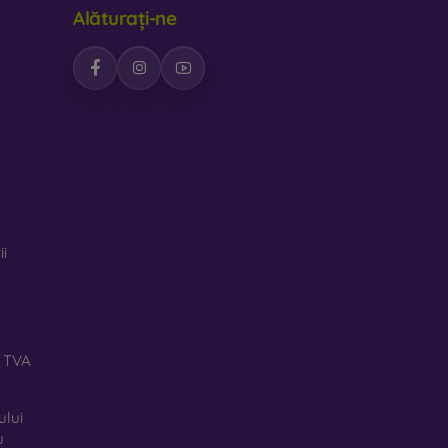
Alăturați-ne
ii
ă TVA
ului
u