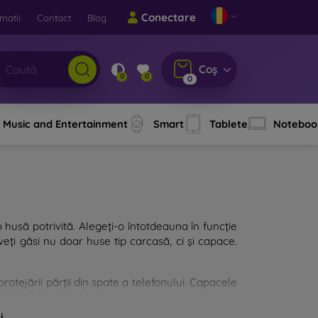
Conectare
matii
Contact
Blog
Coș
0
0
0
Music and Entertainment
Smart
Tablete
Noteboo
o husă potrivită. Alegeți-o întotdeauna în funcție
eți găsi nu doar huse tip carcasă, ci și capace.
rotejării părții din spate a telefonului. Capacele
zat la fabricarea lor.
i