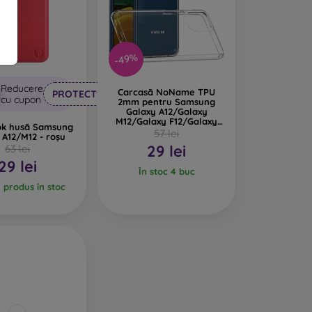
-49%
Reducere
Carcasă NoName TPU
PROTECT10
cu cupon
2mm pentru Samsung
Galaxy A12/Galaxy
M12/Galaxy F12/Galaxy
ook husă Samsung
A12 Nacho - Transparent
57 lei
 A12/M12 - roșu
29 lei
63 lei
29 lei
În stoc 4 buc
l produs în stoc