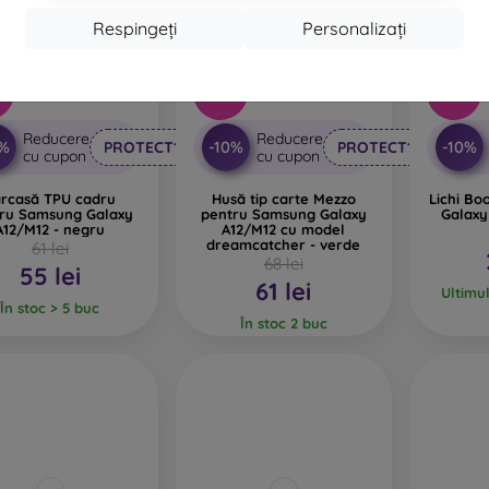
Respingeți
Personalizați
-54%
%
-10%
Reducere
Reducere
0%
-10%
-10%
PROTECT10
PROTECT10
cu cupon
cu cupon
rcasă TPU cadru
Husă tip carte Mezzo
Lichi B
ru Samsung Galaxy
pentru Samsung Galaxy
Galaxy
A12/M12 - negru
A12/M12 cu model
dreamcatcher - verde
61 lei
68 lei
55 lei
61 lei
Ultimu
În stoc > 5 buc
În stoc 2 buc