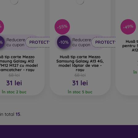
%
-55%
-49%
Reducere
Reducere
Husă t
0%
-10%
PROTECT10
PROTECT10
cu cupon
cu cupon
pentru
A12
ă tip carte Mezzo
Husă tip carte Mezzo
msung Galaxy A12
Samsung Galaxy A13 4G,
/M12 M127 cu model
model lăptar de vise -
eamcatcher - roșu
roșu
În
68 lei
68 lei
31 lei
31 lei
În stoc 2 buc
În stoc 5 buc
in total
15
.