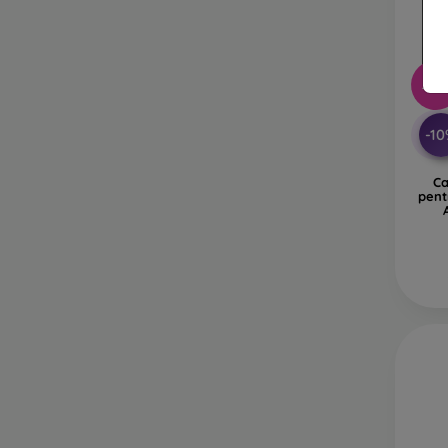
-10
-1
Ca
pent