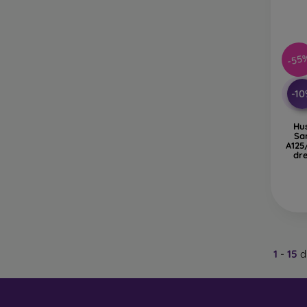
-55
-1
Hus
Sa
A125
dr
1
-
15
d