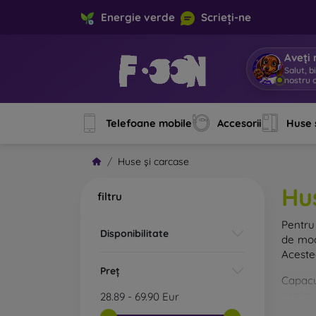
Energie verde
Scrieți-ne
Aveți 
Salut, b
nostru o
Telefoane mobile
Accesorii
Huse 
Huse și carcase
Hu
filtru
Pentru 
Disponibilitate
de mod
Acestea
Preț
Capacul
pentru 
28.89
-
69.90
Eur