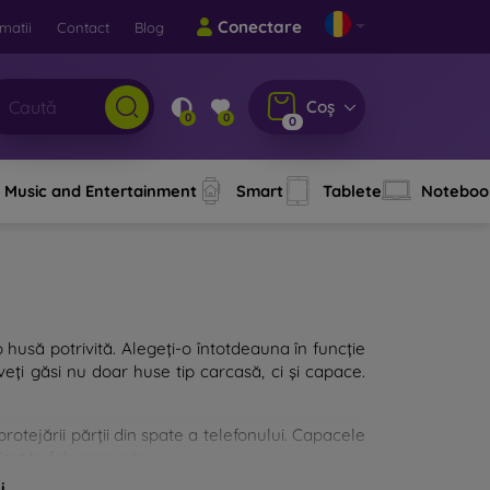
Conectare
matii
Contact
Blog
Coș
0
0
0
Music and Entertainment
Smart
Tablete
Noteboo
o husă potrivită. Alegeți-o întotdeauna în funcție
eți găsi nu doar huse tip carcasă, ci și capace.
rotejării părții din spate a telefonului. Capacele
zat la fabricarea lor.
i