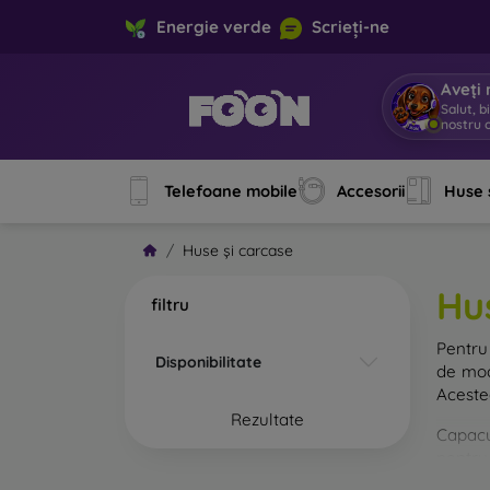
Energie verde
Scrieți-ne
Aveți 
Salut, b
nostru o
Telefoane mobile
Accesorii
Huse 
Huse și carcase
Hu
filtru
Pentru 
Disponibilitate
de mod
Acestea
Rezultate
Capacul
pentru 