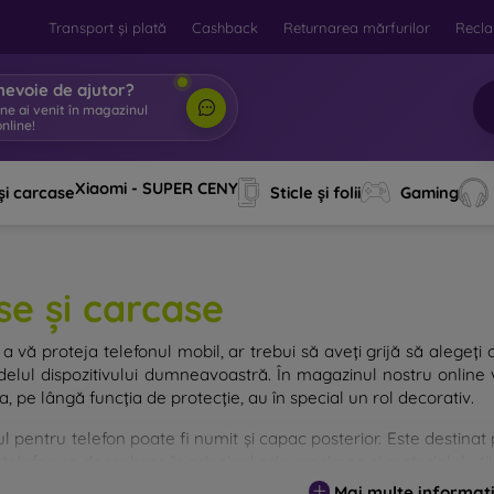
Transport și plată
Cashback
Returnarea mărfurilor
Recla
nevoie de ajutor?
ine ai venit în magazinul
nline!
|
Xiaomi - SUPER CENY
și carcase
Sticle și folii
Gaming
se și carcase
a vă proteja telefonul mobil, ar trebui să aveți grijă să alegeți 
elul dispozitivului dumneavoastră. În magazinul nostru online v
, pe lângă funcția de protecție, au în special un rol decorativ.
 pentru telefon poate fi numit și capac posterior. Este destinat p
telefon se deosebesc în principal prin grosimea și materialul utili
Mai multe informați