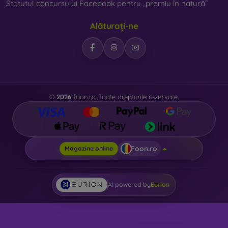
Statutul concursului Facebook pentru „premiu în natură”
Alăturați-ne
©
2026
foon.ro. Toate drepturile rezervate.
Foon.ro
Magazine online
AI powered by
Eurion