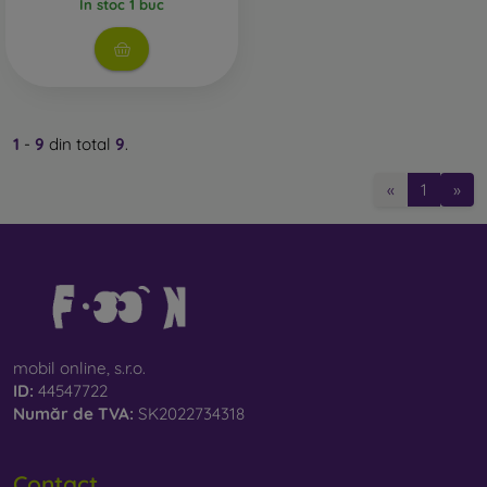
În stoc 1 buc
1
-
9
din total
9
.
«
1
»
mobil online, s.r.o.
ID:
44547722
Număr de TVA:
SK2022734318
Contact