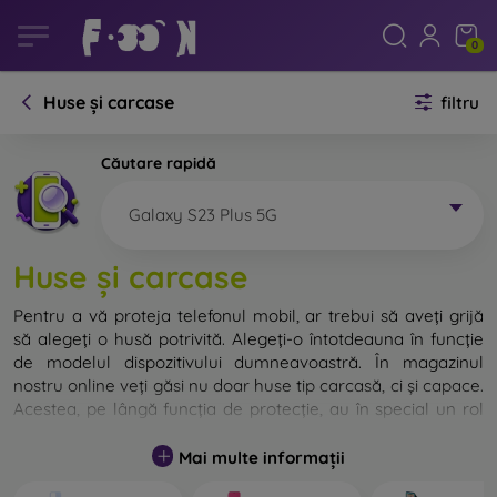
0
Huse și carcase
filtru
Căutare rapidă
Galaxy S23 Plus 5G
Huse și carcase
Pentru a vă proteja telefonul mobil, ar trebui să aveți grijă
să alegeți o husă potrivită. Alegeți-o întotdeauna în funcție
de modelul dispozitivului dumneavoastră. În magazinul
nostru online veți găsi nu doar huse tip carcasă, ci și capace.
Acestea, pe lângă funcția de protecție, au în special un rol
decorativ.
Mai multe informații
Capacul pentru telefon poate fi numit și capac posterior.
Este destinat protejării părții din spate a telefonului.