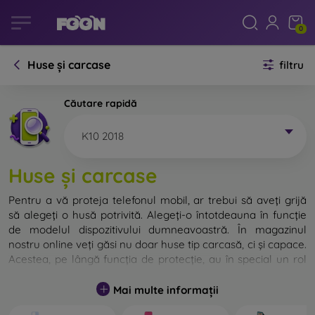
0
Huse și carcase
filtru
Căutare rapidă
K10 2018
Huse și carcase
Pentru a vă proteja telefonul mobil, ar trebui să aveți grijă
să alegeți o husă potrivită. Alegeți-o întotdeauna în funcție
de modelul dispozitivului dumneavoastră. În magazinul
nostru online veți găsi nu doar huse tip carcasă, ci și capace.
Acestea, pe lângă funcția de protecție, au în special un rol
decorativ.
Mai multe informații
Capacul pentru telefon poate fi numit și capac posterior.
Este destinat protejării părții din spate a telefonului.