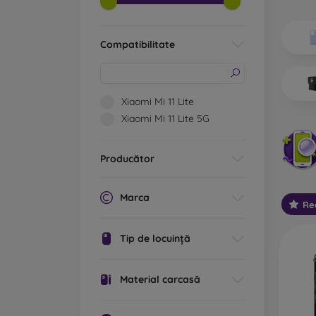
Ce tip
Ca
Compatibilitate
ex
po
cu
st
Xiaomi Mi 11 Lite
cu
Xiaomi Mi 11 Lite 5G
Ca
va
Producător
De
ec
Marca
Re
Ca
re
Tip de locuință
la
te
Material carcasă
Ca
pl
bi