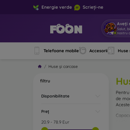
Energie verde
Scrieți-ne
Aveți 
Salut, b
nostru o
Telefoane mobile
Accesorii
Huse 
Huse și carcase
Hu
filtru
Pentru 
Disponibilitate
de mod
Acestea
Preț
Capacul
pentru 
20.9
-
78.9
Eur