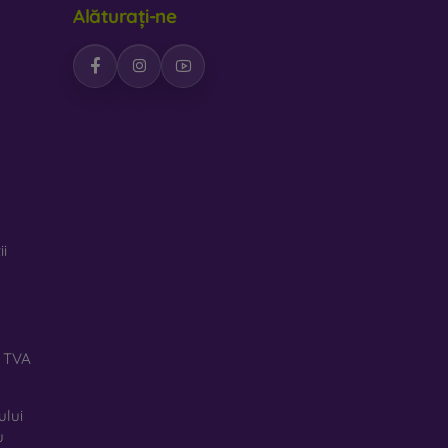
Alăturați-ne
ii
ă TVA
ului
u