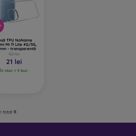
%
usă TPU NoName
mi Mi 11 Lite 4G/5G,
 mm - transparentă
42 lei
21 lei
În stoc > 5 buc
n total
9
.