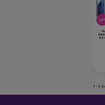
-50
H
Xiao
0,5
1
-
9
di