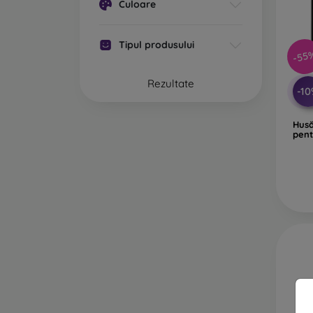
Culoare
Ca
Hu
Tipul produsului
-55
pr
Gu
Rezultate
-1
Din ce
Husă
pent
Husele
combin
Ca
re
Pl
ca
Pi
vo
L