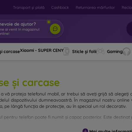
Transport și plată
Cashback
Returnarea mărfurilor
Recla
nevoie de ajutor?
ine ai venit în magazinul
nline!
|
Xiaomi - SUPER CENY
și carcase
Sticle și folii
Gaming
se și carcase
a vă proteja telefonul mobil, ar trebui să aveți grijă să alegeți 
elul dispozitivului dumneavoastră. În magazinul nostru online v
, pe lângă funcția de protecție, au în special un rol decorativ.
 pentru telefon poate fi numit și capac posterior. Este destinat p
telefon se deosebesc în principal prin grosimea și materialul utili
Mai multe informați