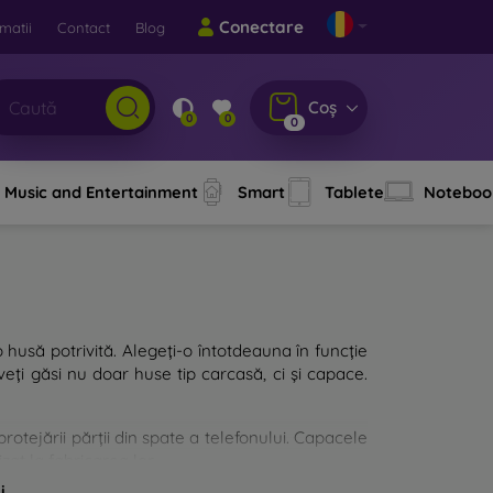
Conectare
matii
Contact
Blog
Coș
0
0
0
Music and Entertainment
Smart
Tablete
Noteboo
o husă potrivită. Alegeți-o întotdeauna în funcție
eți găsi nu doar huse tip carcasă, ci și capace.
rotejării părții din spate a telefonului. Capacele
zat la fabricarea lor.
i