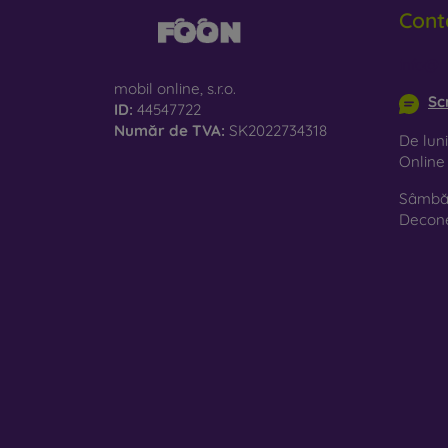
Cont
info@m
mobil online, s.r.o.
Sc
ID:
44547722
Număr de TVA:
SK2022734318
De luni
Onlin
Sâmbăt
Decon