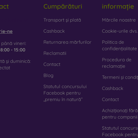
act
Cumpărături
informație
obilonline.sk
Transport și plată
Mărcile noastre
Cashback
Cookie-urile dvs.
rie-ne
Returnarea mărfurilor
Politica de
 până vineri:
confidențialitate
e
8:00 - 15:00
Reclamatii
Procedura de
ă și duminică:
Contact
reclamație
ectat
Blog
Termeni și condiț
Statutul concursului
Cashback
Facebook pentru
„premiu în natură”
Contact
Achiziționați făr
pentru companii
Statutul concurs
Facebook pentr