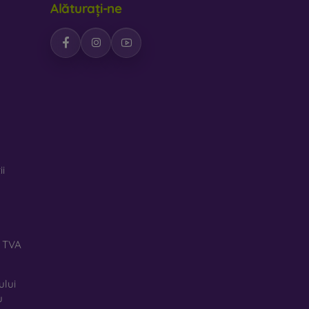
Alăturați-ne
feră huselor un design interesant. Dezavantajul
iale reciclate, astfel încât se pot descompune
rte important.
pentru telefon, fabricate din diverse materiale.
ii
ă TVA
ului
u