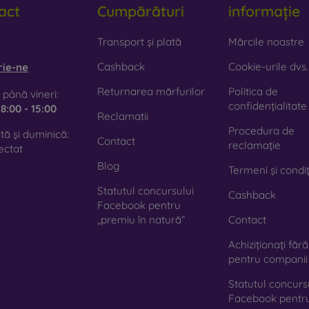
act
Cumpărături
informație
mn natural de calitate, cu textură naturală și detalii interesante.
iclă
– sticla este utilizată doar ca adaos decorativ la huse. O
obilonline.sk
Transport și plată
Mărcile noastre
te că, în caz de cădere, husa din sticlă se poate sparge.
Cashback
Cookie-urile dvs.
rie-ne
terial reciclat
– husele compostabile sunt fabricate din mater
Returnarea mărfurilor
Politica de
 până vineri:
0 % în natură. Accentul pe protecția mediului este în prezent foa
confidențialitate
e
8:00 - 15:00
Reclamatii
Procedura de
ă și duminică:
azinul nostru online
FOON
veți găsi zeci de huse interesante 
Contact
reclamație
ectat
e doar să o alegeți pe cea potrivită pentru dumneavoastră.
Blog
Termeni și condiț
Statutul concursului
Cashback
Facebook pentru
„premiu în natură”
Contact
Achiziționați făr
pentru companii
Statutul concurs
Facebook pentr