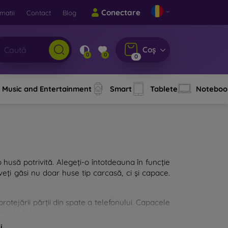
Conectare
matii
Contact
Blog
Coș
0
0
0
Music and Entertainment
Smart
Tablete
Noteboo
o husă potrivită. Alegeți-o întotdeauna în funcție
eți găsi nu doar huse tip carcasă, ci și capace.
rotejării părții din spate a telefonului. Capacele
zat la fabricarea lor.
i