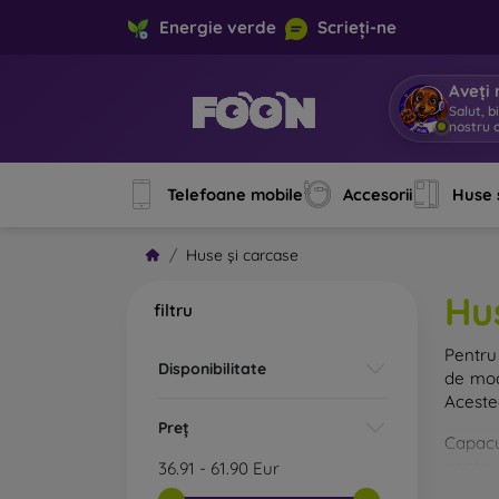
Energie verde
Scrieți-ne
Aveți 
Salut, b
nostru o
Telefoane mobile
Accesorii
Huse 
Huse și carcase
Hu
filtru
Pentru 
Disponibilitate
de mod
Acestea
Preț
Capacul
pentru 
36.91
-
61.90
Eur