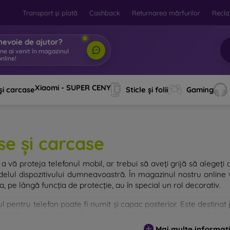
Transport și plată
Cashback
Returnarea mărfurilor
Recla
nevoie de ajutor?
ine ai venit în magazinul
nline!
|
Xiaomi - SUPER CENY
și carcase
Sticle și folii
Gaming
se și carcase
a vă proteja telefonul mobil, ar trebui să aveți grijă să alegeți 
elul dispozitivului dumneavoastră. În magazinul nostru online v
, pe lângă funcția de protecție, au în special un rol decorativ.
 pentru telefon poate fi numit și capac posterior. Este destinat p
telefon se deosebesc în principal prin grosimea și materialul utili
Mai multe informați