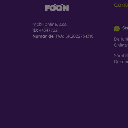
Cont
le
St
info@m
es
mobil online, s.r.o.
Sc
ID:
44547722
Ma
Număr de TVA:
SK2022734318
De luni
10
Onlin
Sâmbăt
Pe mag
Decon
Trebui