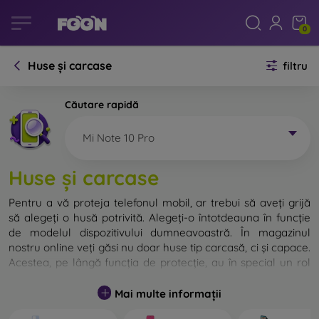
0
Huse și carcase
filtru
Căutare rapidă
Mi Note 10 Pro
Huse și carcase
Pentru a vă proteja telefonul mobil, ar trebui să aveți grijă
să alegeți o husă potrivită. Alegeți-o întotdeauna în funcție
de modelul dispozitivului dumneavoastră. În magazinul
nostru online veți găsi nu doar huse tip carcasă, ci și capace.
Acestea, pe lângă funcția de protecție, au în special un rol
decorativ.
Mai multe informații
Capacul pentru telefon poate fi numit și capac posterior.
Este destinat protejării părții din spate a telefonului.