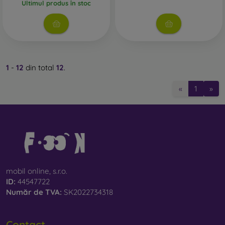
Ultimul produs în stoc
1
-
12
din total
12
.
«
1
»
mobil online, s.r.o.
ID:
44547722
Număr de TVA:
SK2022734318
Contact