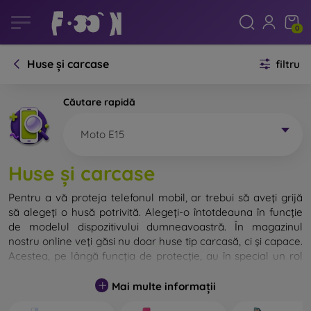
0
Huse și carcase
filtru
Căutare rapidă
Moto E15
Huse și carcase
Pentru a vă proteja telefonul mobil, ar trebui să aveți grijă
să alegeți o husă potrivită. Alegeți-o întotdeauna în funcție
de modelul dispozitivului dumneavoastră. În magazinul
nostru online veți găsi nu doar huse tip carcasă, ci și capace.
Acestea, pe lângă funcția de protecție, au în special un rol
decorativ.
Mai multe informații
Capacul pentru telefon poate fi numit și capac posterior.
Este destinat protejării părții din spate a telefonului.