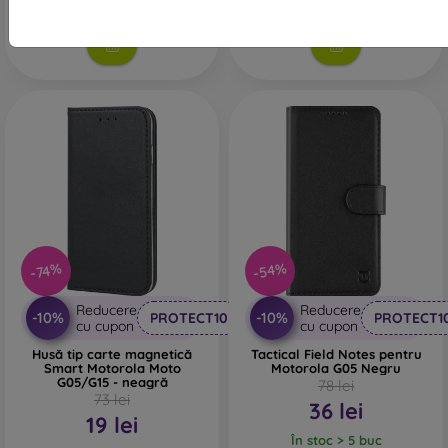
În stoc > 5 buc
-54%
-74%
Reducere
Reducere
-10%
-10%
PROTECT10
PROTECT1
cu cupon
cu cupon
Husă tip carte magnetică
Tactical Field Notes pentru
Smart Motorola Moto
Motorola G05 Negru
G05/G15 - neagră
78 lei
73 lei
36 lei
19 lei
În stoc > 5 buc