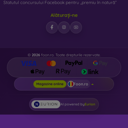
Statutul concursului Facebook pentru „premiu în natură”
Alăturați-ne
©
2026
foon.ro. Toate drepturile rezervate.
Foon.ro
Magazine online
AI powered by
Eurion