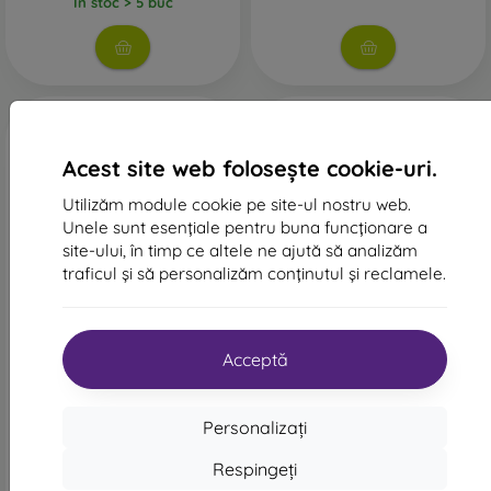
În stoc > 5 buc
prezent foarte important.
Pe magazinul nostru online
FOON
veți găsi zeci de huse
interesante pentru telefon, fabricate din diverse materiale.
Trebuie doar să o alegeți pe cea potrivită pentru
dumneavoastră.
Acest site web folosește cookie-uri.
Utilizăm module cookie pe site-ul nostru web.
Unele sunt esențiale pentru buna funcționare a
site-ului, în timp ce altele ne ajută să analizăm
traficul și să personalizăm conținutul și reclamele.
-59%
-58%
Reducere
NoName husă TPU Motorola
-10%
PROTECT1
Moto G05/E15, 0,5mm -
cu cupon
Acceptă
transparentă
63 lei
Carcasă Liquid Lite TPU
pentru Motorola Moto G05 -
26 lei
albastru închis
Personalizați
68 lei
În stoc > 5 buc
29 lei
Respingeți