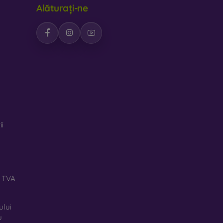
Alăturați-ne
ii
ă TVA
ului
u