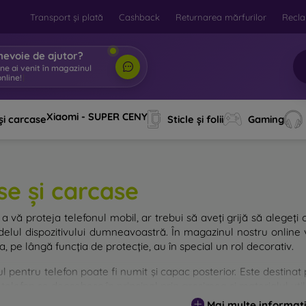
Transport și plată
Cashback
Returnarea mărfurilor
Recla
nevoie de ajutor?
ine ai venit în magazinul
nline!
|
Xiaomi - SUPER CENY
și carcase
Sticle și folii
Gaming
se și carcase
a vă proteja telefonul mobil, ar trebui să aveți grijă să alegeți 
elul dispozitivului dumneavoastră. În magazinul nostru online v
, pe lângă funcția de protecție, au în special un rol decorativ.
 pentru telefon poate fi numit și capac posterior. Este destinat p
telefon se deosebesc în principal prin grosimea și materialul utili
Mai multe informați