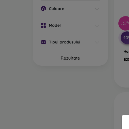
Culoare
Ca
Hu
-27
pr
Model
Gu
-1
Tipul produsului
Din ce
Hu
Husele
Rezultate
E2
combin
Ca
re
Pl
ca
Pi
vo
L