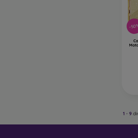
-50
Ca
Moto
1
-
9
di