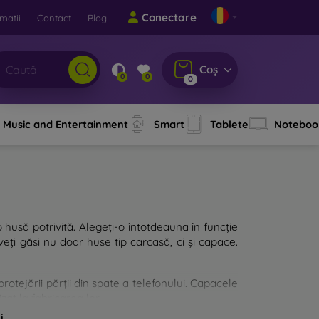
Conectare
matii
Contact
Blog
Coș
0
0
0
Music and Entertainment
Smart
Tablete
Noteboo
o husă potrivită. Alegeți-o întotdeauna în funcție
eți găsi nu doar huse tip carcasă, ci și capace.
rotejării părții din spate a telefonului. Capacele
zat la fabricarea lor.
i