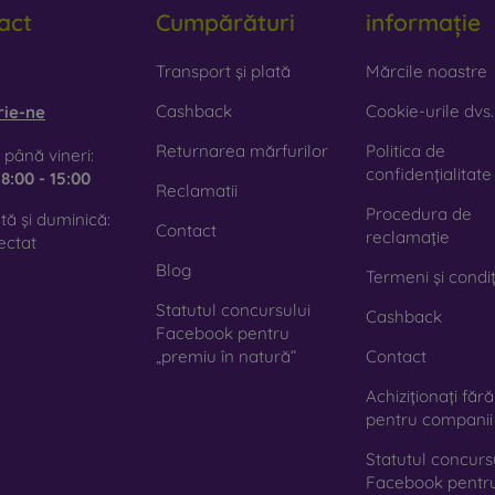
act
Cumpărături
informație
obilonline.sk
Transport și plată
Mărcile noastre
Cashback
Cookie-urile dvs.
rie-ne
Returnarea mărfurilor
Politica de
 până vineri:
confidențialitate
e
8:00 - 15:00
Reclamatii
Procedura de
ă și duminică:
Contact
reclamație
ectat
Blog
Termeni și condiț
Statutul concursului
Cashback
Facebook pentru
„premiu în natură”
Contact
Achiziționați făr
pentru companii
Statutul concurs
Facebook pentr