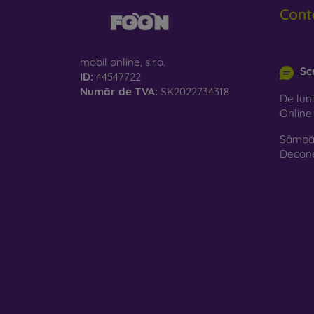
Cont
info@m
mobil online, s.r.o.
Sc
ID:
44547722
Număr de TVA:
SK2022734318
De luni
Onlin
Sâmbăt
Decon