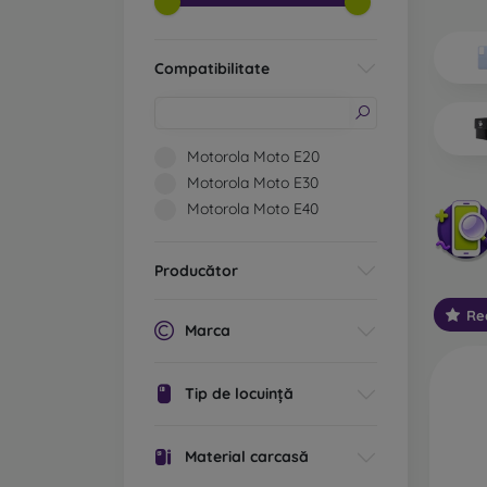
Ce tip
Ca
Compatibilitate
ex
po
cu
st
Motorola Moto E20
cu
Motorola Moto E30
Ca
Motorola Moto E40
va
De
Producător
ec
Re
Ca
Marca
re
la
te
Tip de locuință
Ca
Material carcasă
pl
bi