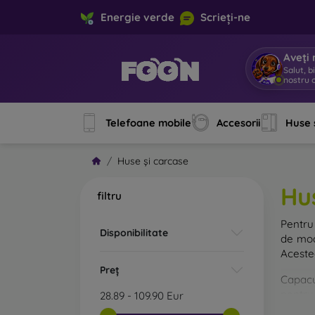
Energie verde
Scrieți-ne
Aveți 
Salut, b
nostru o
Telefoane mobile
Accesorii
Huse 
Huse și carcase
Hu
filtru
Pentru 
Disponibilitate
de mod
Acestea
Preț
Capacul
pentru 
28.89
-
109.90
Eur