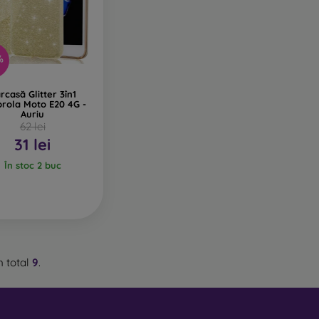
%
rcasă Glitter 3în1
rola Moto E20 4G -
Auriu
62 lei
31 lei
În stoc 2 buc
n total
9
.