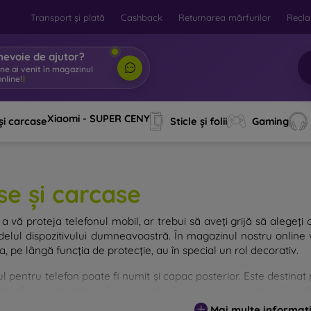
Transport și plată
Cashback
Returnarea mărfurilor
Recla
nevoie de ajutor?
ine ai venit în magazinul
nline!
|
Xiaomi - SUPER CENY
și carcase
Sticle și folii
Gaming
se și carcase
a vă proteja telefonul mobil, ar trebui să aveți grijă să alegeți 
elul dispozitivului dumneavoastră. În magazinul nostru online v
, pe lângă funcția de protecție, au în special un rol decorativ.
 pentru telefon poate fi numit și capac posterior. Este destinat p
telefon se deosebesc în principal prin grosimea și materialul utili
Mai multe informați