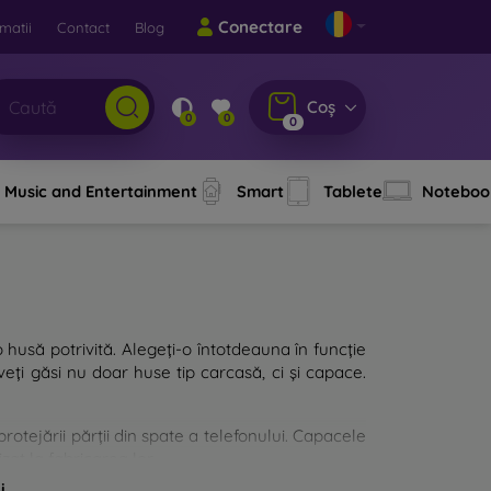
Conectare
matii
Contact
Blog
Coș
0
0
0
Music and Entertainment
Smart
Tablete
Noteboo
o husă potrivită. Alegeți-o întotdeauna în funcție
eți găsi nu doar huse tip carcasă, ci și capace.
rotejării părții din spate a telefonului. Capacele
zat la fabricarea lor.
i