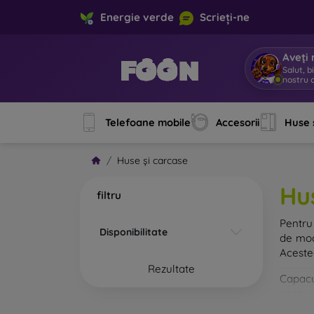
Energie verde
Scrieți-ne
Aveți 
Salut, b
nostru o
Telefoane mobile
Accesorii
Huse 
Huse și carcase
Hu
filtru
Pentru 
Disponibilitate
de mod
Acestea
Rezultate
Capacul
pentru 