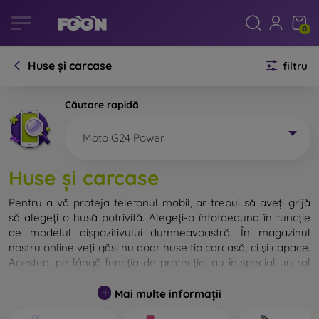
0
Huse și carcase
filtru
Căutare rapidă
Moto G24 Power
Huse și carcase
Pentru a vă proteja telefonul mobil, ar trebui să aveți grijă
să alegeți o husă potrivită. Alegeți-o întotdeauna în funcție
de modelul dispozitivului dumneavoastră. În magazinul
nostru online veți găsi nu doar huse tip carcasă, ci și capace.
Acestea, pe lângă funcția de protecție, au în special un rol
decorativ.
Mai multe informații
Capacul pentru telefon poate fi numit și capac posterior.
Este destinat protejării părții din spate a telefonului.