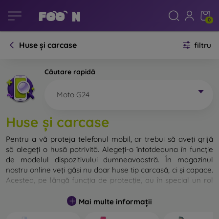
0
Huse și carcase
filtru
Căutare rapidă
Moto G24
Huse și carcase
Pentru a vă proteja telefonul mobil, ar trebui să aveți grijă
să alegeți o husă potrivită. Alegeți-o întotdeauna în funcție
de modelul dispozitivului dumneavoastră. În magazinul
nostru online veți găsi nu doar huse tip carcasă, ci și capace.
Acestea, pe lângă funcția de protecție, au în special un rol
decorativ.
Mai multe informații
Capacul pentru telefon poate fi numit și capac posterior.
Este destinat protejării părții din spate a telefonului.