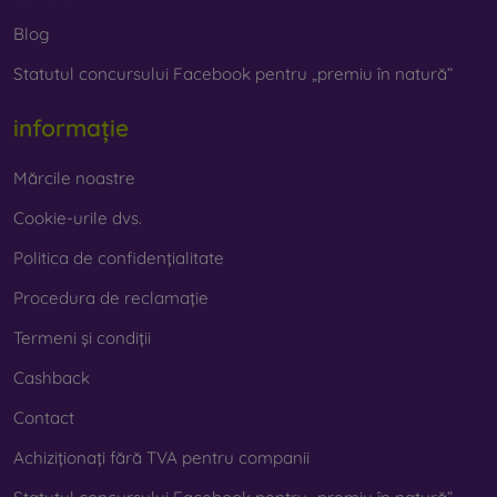
prezent foarte important.
Blog
Statutul concursului Facebook pentru „premiu în natură”
Pe magazinul nostru online
FOON
veți găsi zeci de huse
interesante pentru telefon, fabricate din diverse materiale.
Trebuie doar să o alegeți pe cea potrivită pentru
informație
dumneavoastră.
Mărcile noastre
Cookie-urile dvs.
Politica de confidențialitate
Procedura de reclamație
Termeni și condiții
Cashback
Contact
Achiziționați fără TVA pentru companii