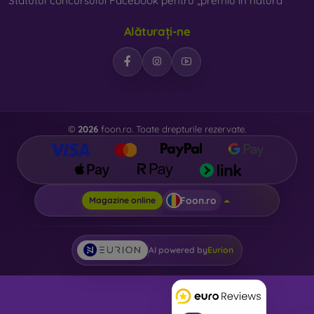
Statutul concursului Facebook pentru „premiu în natură”
Alăturați-ne
©
2026
foon.ro. Toate drepturile rezervate.
Foon.ro
Magazine online
AI powered by
Eurion