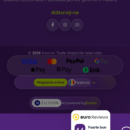
prezent foarte important.
Alăturați-ne
Pe magazinul nostru online
FOON
veți găsi zeci de huse
interesante pentru telefon, fabricate din diverse materiale.
Trebuie doar să o alegeți pe cea potrivită pentru
dumneavoastră.
©
2026
foon.ro. Toate drepturile rezervate.
Foon.ro
Magazine online
AI powered by
Eurion
Foarte bun
4.4