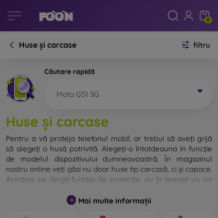
0
Huse și carcase
filtru
Căutare rapidă
Moto G51 5G
Huse și carcase
Pentru a vă proteja telefonul mobil, ar trebui să aveți grijă
să alegeți o husă potrivită. Alegeți-o întotdeauna în funcție
de modelul dispozitivului dumneavoastră. În magazinul
nostru online veți găsi nu doar huse tip carcasă, ci și capace.
Acestea, pe lângă funcția de protecție, au în special un rol
decorativ.
Mai multe informații
Capacul pentru telefon poate fi numit și capac posterior.
Este destinat protejării părții din spate a telefonului.