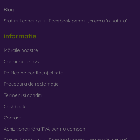
prezent foarte important.
Blog
Statutul concursului Facebook pentru „premiu în natură”
Pe magazinul nostru online
FOON
veți găsi zeci de huse
interesante pentru telefon, fabricate din diverse materiale.
Trebuie doar să o alegeți pe cea potrivită pentru
informație
dumneavoastră.
Mărcile noastre
Cookie-urile dvs.
Politica de confidențialitate
Procedura de reclamație
Termeni și condiții
Cashback
Contact
Achiziționați fără TVA pentru companii