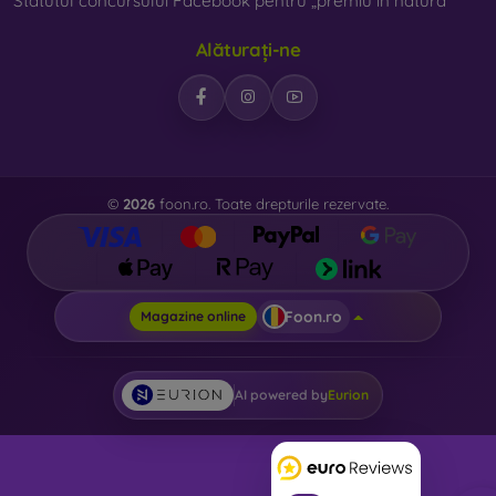
Statutul concursului Facebook pentru „premiu în natură”
Alăturați-ne
©
2026
foon.ro. Toate drepturile rezervate.
Foon.ro
Magazine online
AI powered by
Eurion