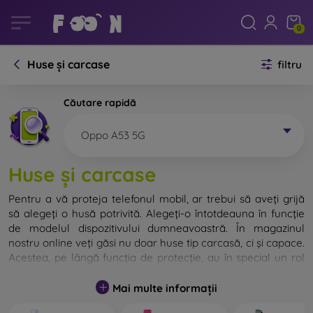
0
Huse și carcase
filtru
Căutare rapidă
Oppo A53 5G
Huse și carcase
Pentru a vă proteja telefonul mobil, ar trebui să aveți grijă
să alegeți o husă potrivită. Alegeți-o întotdeauna în funcție
de modelul dispozitivului dumneavoastră. În magazinul
nostru online veți găsi nu doar huse tip carcasă, ci și capace.
Acestea, pe lângă funcția de protecție, au în special un rol
decorativ.
Mai multe informații
Capacul pentru telefon poate fi numit și capac posterior.
Este destinat protejării părții din spate a telefonului.