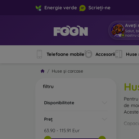
Energie verde
Scrieți-ne
Aveți 
Salut, b
nostru o
Telefoane mobile
Accesorii
Huse 
Huse și carcase
Hu
filtru
Pentru 
Disponibilitate
de mod
Acestea
Preț
Capacul
pentru 
63.90
-
115.91
Eur