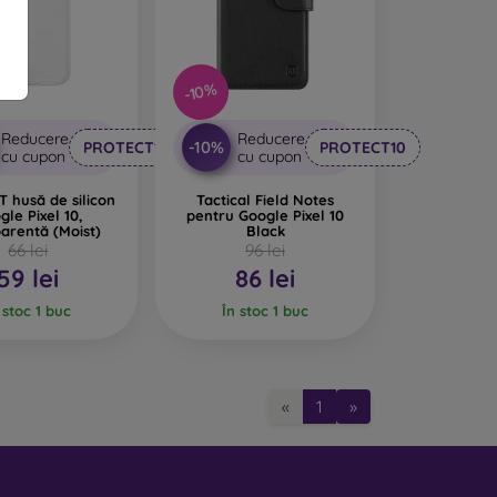
feră huselor un design interesant. Dezavantajul
-10%
iale reciclate, astfel încât se pot descompune
Reducere
Reducere
-10%
PROTECT10
PROTECT10
cu cupon
cu cupon
rte important.
 husă de silicon
Tactical Field Notes
gle Pixel 10,
pentru Google Pixel 10
pentru telefon, fabricate din diverse materiale.
arentă (Moist)
Black
66 lei
96 lei
59 lei
86 lei
 stoc 1 buc
În stoc 1 buc
«
1
»