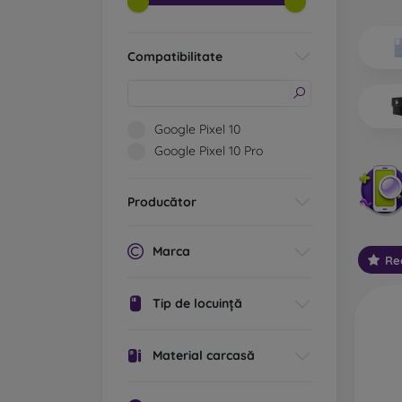
Ce tip
Ca
Compatibilitate
ex
po
cu
st
Google Pixel 10
cu
Google Pixel 10 Pro
Ca
va
Producător
De
ec
Marca
Re
Ca
re
Tip de locuință
la
te
Material carcasă
Ca
pl
bi