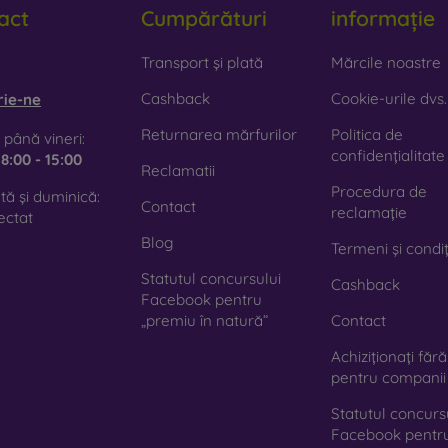
act
Cumpărături
informație
obilonline.sk
Transport și plată
Mărcile noastre
Cashback
Cookie-urile dvs.
rie-ne
Returnarea mărfurilor
Politica de
 până vineri:
confidențialitate
e
8:00 - 15:00
Reclamatii
Procedura de
ă și duminică:
Contact
reclamație
ectat
Blog
Termeni și condiț
Statutul concursului
Cashback
Facebook pentru
„premiu în natură”
Contact
Achiziționați făr
pentru companii
Statutul concurs
Facebook pentr