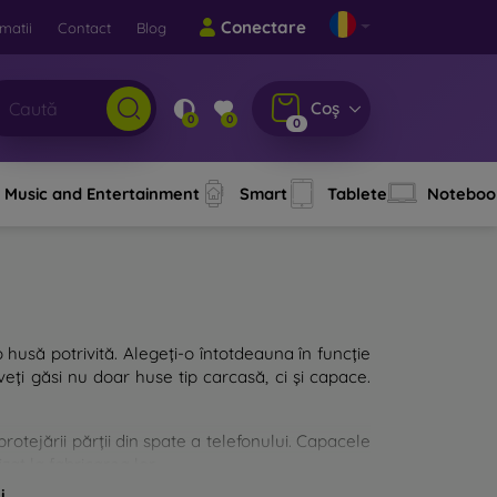
Conectare
matii
Contact
Blog
Coș
0
0
0
Music and Entertainment
Smart
Tablete
Noteboo
o husă potrivită. Alegeți-o întotdeauna în funcție
eți găsi nu doar huse tip carcasă, ci și capace.
rotejării părții din spate a telefonului. Capacele
zat la fabricarea lor.
i