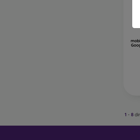
le
St
es
Ma
mobi
10
Goog
Pe mag
Trebui
1
-
8
di