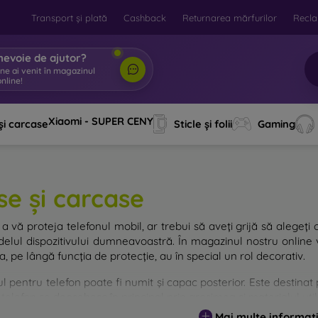
Transport și plată
Cashback
Returnarea mărfurilor
Recla
nevoie de ajutor?
ine ai venit în magazinul
nline!
|
Xiaomi - SUPER CENY
și carcase
Sticle și folii
Gaming
se și carcase
a vă proteja telefonul mobil, ar trebui să aveți grijă să alegeți 
elul dispozitivului dumneavoastră. În magazinul nostru online v
, pe lângă funcția de protecție, au în special un rol decorativ.
 pentru telefon poate fi numit și capac posterior. Este destinat p
telefon se deosebesc în principal prin grosimea și materialul utili
Mai multe informați