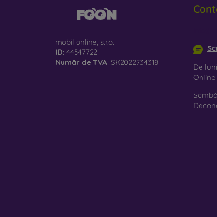
Cont
info@m
mobil online, s.r.o.
Sc
ID:
44547722
Număr de TVA:
SK2022734318
De luni
Onlin
Sâmbăt
Decon