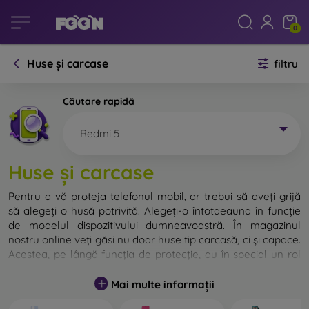
0
Huse și carcase
filtru
Căutare rapidă
Redmi 5
Huse și carcase
Pentru a vă proteja telefonul mobil, ar trebui să aveți grijă
să alegeți o husă potrivită. Alegeți-o întotdeauna în funcție
de modelul dispozitivului dumneavoastră. În magazinul
nostru online veți găsi nu doar huse tip carcasă, ci și capace.
Acestea, pe lângă funcția de protecție, au în special un rol
decorativ.
Mai multe informații
Capacul pentru telefon poate fi numit și capac posterior.
Este destinat protejării părții din spate a telefonului.