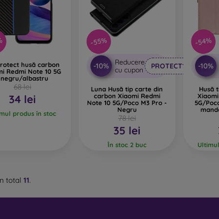
%
-55%
-54%
Reducere
Protect husă carbon
-10%
-10%
PROTECT10
cu cupon
mi Redmi Note 10 5G
 negru/albastru
68 lei
Luna Husă tip carte din
Husă t
carbon Xiaomi Redmi
Xiaomi
34 lei
Note 10 5G/Poco M3 Pro -
5G/Poc
Negru
manda
imul produs în stoc
78 lei
35 lei
În stoc 2 buc
Ultimu
n total
11
.