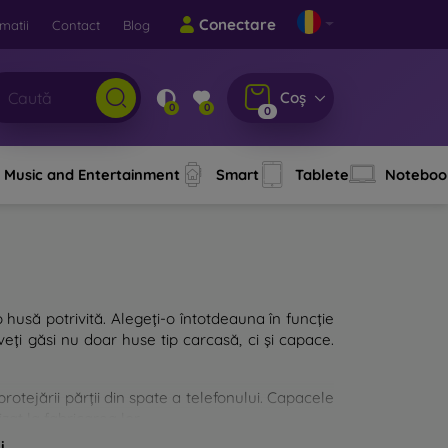
Conectare
matii
Contact
Blog
Coș
0
0
0
Music and Entertainment
Smart
Tablete
Noteboo
o husă potrivită. Alegeți-o întotdeauna în funcție
eți găsi nu doar huse tip carcasă, ci și capace.
rotejării părții din spate a telefonului. Capacele
zat la fabricarea lor.
i