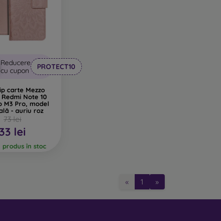
Reducere
PROTECT10
cu cupon
ip carte Mezzo
 Redmi Note 10
o M3 Pro, model
lă - auriu roz
73 lei
33 lei
l produs în stoc
«
1
»