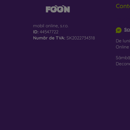
Cont
info@m
mobil online, s.r.o.
Sc
ID:
44547722
Număr de TVA:
SK2022734318
De luni
Onlin
Sâmbăt
Decon