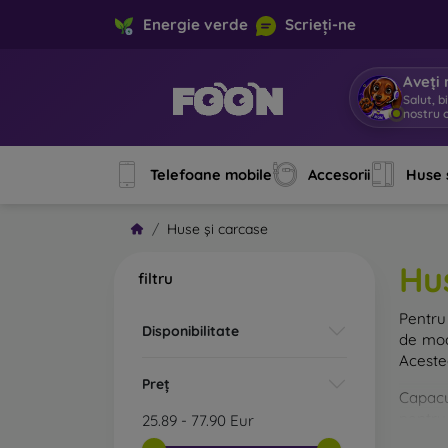
Energie verde
Scrieți-ne
Aveți 
Salut, b
nostru o
Telefoane mobile
Accesorii
Huse 
Huse și carcase
Hu
filtru
Pentru 
Disponibilitate
de mod
Acestea
Preț
Capacul
pentru 
25.89
-
77.90
Eur