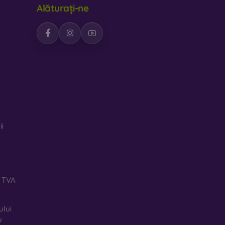
Alăturați-ne
ii
ă TVA
ului
u