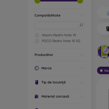
Ce tip
Ca
Compatibilitate
ex
po
cu
st
Xiaomi Redmi Note 10
cu
POCO Redmi Note 10 5G
Ca
va
Producător
De
ec
Marca
Re
Ca
re
Tip de locuință
la
te
Material carcasă
Ca
pl
bi