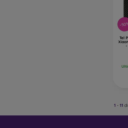
-50
Tel 
Xiao
-
Ult
1
-
11
di