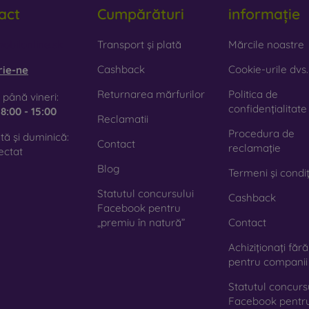
act
Cumpărături
informație
obilonline.sk
Transport și plată
Mărcile noastre
Cashback
Cookie-urile dvs.
rie-ne
Returnarea mărfurilor
Politica de
 până vineri:
confidențialitate
e
8:00 - 15:00
Reclamatii
Procedura de
ă și duminică:
Contact
reclamație
ectat
Blog
Termeni și condiț
Statutul concursului
Cashback
Facebook pentru
„premiu în natură”
Contact
Achiziționați făr
pentru companii
Statutul concurs
Facebook pentr