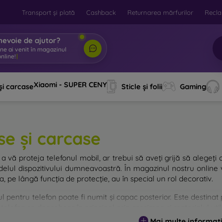
Transport și plată
Cashback
Returnarea mărfurilor
Recla
nevoie de ajutor?
ine ai venit în magazinul
nline!
|
Xiaomi - SUPER CENY
și carcase
Sticle și folii
Gaming
se și carcase
a vă proteja telefonul mobil, ar trebui să aveți grijă să alegeți 
elul dispozitivului dumneavoastră. În magazinul nostru online v
, pe lângă funcția de protecție, au în special un rol decorativ.
 pentru telefon poate fi numit și capac posterior. Este destinat p
telefon se deosebesc în principal prin grosimea și materialul utili
Mai multe informați