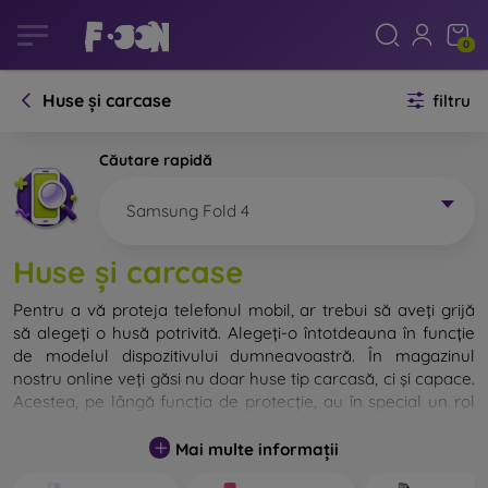
0
Huse și carcase
filtru
Căutare rapidă
Samsung Fold 4
Huse și carcase
Pentru a vă proteja telefonul mobil, ar trebui să aveți grijă
să alegeți o husă potrivită. Alegeți-o întotdeauna în funcție
de modelul dispozitivului dumneavoastră. În magazinul
nostru online veți găsi nu doar huse tip carcasă, ci și capace.
Acestea, pe lângă funcția de protecție, au în special un rol
decorativ.
Mai multe informații
Capacul pentru telefon poate fi numit și capac posterior.
Este destinat protejării părții din spate a telefonului.