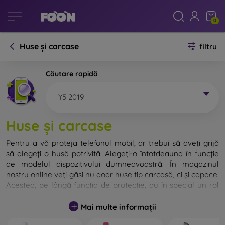
0
Huse și carcase
filtru
Căutare rapidă
Y5 2019
Huse și carcase
Pentru a vă proteja telefonul mobil, ar trebui să aveți grijă
să alegeți o husă potrivită. Alegeți-o întotdeauna în funcție
de modelul dispozitivului dumneavoastră. În magazinul
nostru online veți găsi nu doar huse tip carcasă, ci și capace.
Acestea, pe lângă funcția de protecție, au în special un rol
decorativ.
Mai multe informații
Capacul pentru telefon poate fi numit și capac posterior.
Este destinat protejării părții din spate a telefonului.