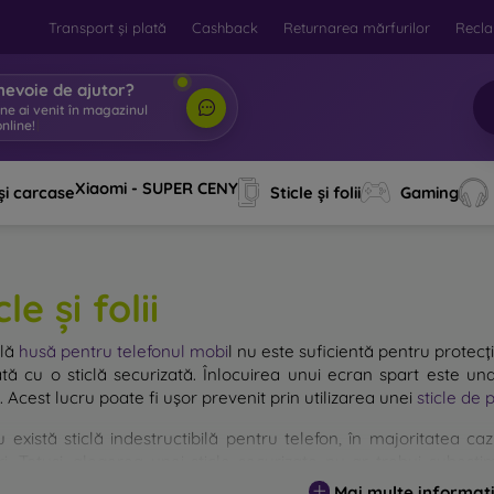
Transport și plată
Cashback
Returnarea mărfurilor
Recla
nevoie de ajutor?
ine ai venit în magazinul
nline!
|
Xiaomi - SUPER CENY
și carcase
Sticle și folii
Gaming
cle și folii
plă
husă pentru telefonul mobi
l
nu este suficientă pentru protecți
ată cu o sticlă securizată. Înlocuirea unui ecran spart este una
. Acest lucru poate fi ușor prevenit prin utilizarea unei
sticle de 
u există sticlă indestructibilă pentru telefon, în majoritatea 
i. Totuși, alegerea unei sticle securizate nu ar trebui subestim
entă, cu atât protecția oferită este mai mare. Pe piață exist
Mai multe informați