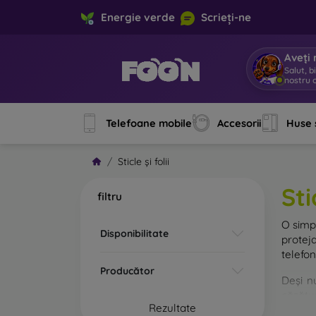
Energie verde
Scrieți-ne
Aveți 
Salut, b
nostru o
Telefoane mobile
Accesorii
Huse 
Sticle și folii
Sti
filtru
O sim
Disponibilitate
protej
telefon
Producător
Deși n
căzătur
Rezultate
rezist