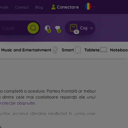
Conectare
matii
Contact
Blog
Coș
0
0
0
Music and Entertainment
Smart
Tablete
Noteboo
a completă a acestuia. Partea frontală ar trebui
 dintre cele mai costisitoare reparații ale unui
protecție obișnuite
.
cazurilor, ecranul rămâne neafectat în urma unei
ată. Cu cât alegi o sticlă mai calitativă și mai
ă mai multe tipuri de sticlă securizată pentru
i