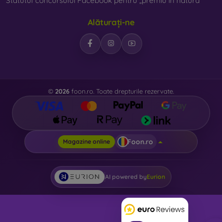
Statutul concursului Facebook pentru „premiu în natură”
Alăturați-ne
©
2026
foon.ro. Toate drepturile rezervate.
Foon.ro
Magazine online
AI powered by
Eurion