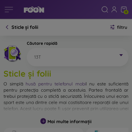
0
Sticle și folii
filtru
Căutare rapidă
13T
Sticle și folii
O simplă
husă pentru telefonul mobi
l
nu este suficientă
pentru protecția completă a acestuia. Partea frontală ar
trebui protejată cu o sticlă securizată. Înlocuirea unui ecran
spart este una dintre cele mai costisitoare reparații ale unui
telefon. Acest lucru poate fi ușor prevenit prin utilizarea unei
sticle de protecție obișnuite
.
Mai multe informații
Deși nu există sticlă indestructibilă pentru telefon, în
majoritatea cazurilor, ecranul rămâne neafectat în urma