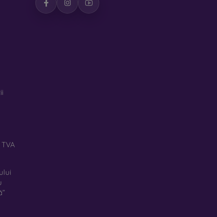
ază ușor, alege una cu strat oleofob. Este vorba
 și, în același timp, este ușor de curățat.
ii
oteja telefonul. În prezent, aceasta nu mai este
icla securizată. Este folosită mai ales pentru
lă. Datorită grosimii reduse, poate fi combinată
ă TVA
e, oferă un nivel adecvat de protecție.
ură-te că este compatibilă cu modelul specific al
ului
variată de folii și sticle de protecție pentru
u
ă”