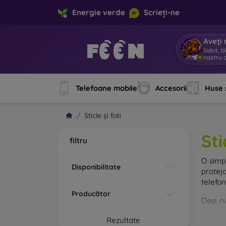
Energie verde
Scrieți-ne
Aveți 
Salut, b
nostru o
Telefoane mobile
Accesorii
Huse 
Sticle și folii
Sti
filtru
O sim
Disponibilitate
protej
telefon
Producător
Deși n
căzătur
Rezultate
rezist