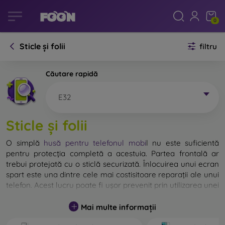
0
Sticle și folii
filtru
Căutare rapidă
E32
Sticle și folii
O simplă
husă pentru telefonul mobi
l
nu este suficientă
pentru protecția completă a acestuia. Partea frontală ar
trebui protejată cu o sticlă securizată. Înlocuirea unui ecran
spart este una dintre cele mai costisitoare reparații ale unui
telefon. Acest lucru poate fi ușor prevenit prin utilizarea unei
sticle de protecție obișnuite
.
Mai multe informații
Deși nu există sticlă indestructibilă pentru telefon, în
majoritatea cazurilor, ecranul rămâne neafectat în urma