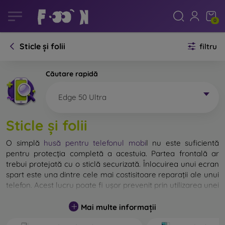
0
Sticle și folii
filtru
Căutare rapidă
Edge 50 Ultra
Sticle și folii
O simplă
husă pentru telefonul mobi
l
nu este suficientă
pentru protecția completă a acestuia. Partea frontală ar
trebui protejată cu o sticlă securizată. Înlocuirea unui ecran
spart este una dintre cele mai costisitoare reparații ale unui
telefon. Acest lucru poate fi ușor prevenit prin utilizarea unei
sticle de protecție obișnuite
.
Mai multe informații
Deși nu există sticlă indestructibilă pentru telefon, în
majoritatea cazurilor, ecranul rămâne neafectat în urma