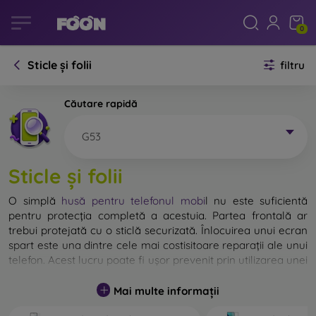
0
Sticle și folii
filtru
Căutare rapidă
G53
Sticle și folii
O simplă
husă pentru telefonul mobi
l
nu este suficientă
pentru protecția completă a acestuia. Partea frontală ar
trebui protejată cu o sticlă securizată. Înlocuirea unui ecran
spart este una dintre cele mai costisitoare reparații ale unui
telefon. Acest lucru poate fi ușor prevenit prin utilizarea unei
sticle de protecție obișnuite
.
Mai multe informații
Deși nu există sticlă indestructibilă pentru telefon, în
majoritatea cazurilor, ecranul rămâne neafectat în urma