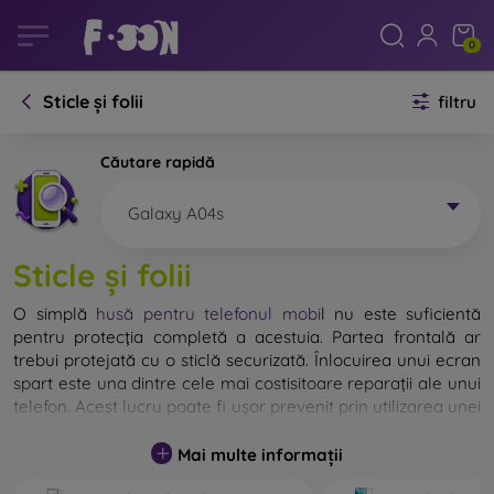
0
Sticle și folii
filtru
Căutare rapidă
Galaxy A04s
Sticle și folii
O simplă
husă pentru telefonul mobi
l
nu este suficientă
pentru protecția completă a acestuia. Partea frontală ar
trebui protejată cu o sticlă securizată. Înlocuirea unui ecran
spart este una dintre cele mai costisitoare reparații ale unui
telefon. Acest lucru poate fi ușor prevenit prin utilizarea unei
sticle de protecție obișnuite
.
Mai multe informații
Deși nu există sticlă indestructibilă pentru telefon, în
majoritatea cazurilor, ecranul rămâne neafectat în urma