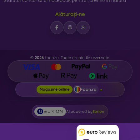
Statutul concursului Facebook pentru „premiu în natură”
Alăturați-ne
©
2026
foon.ro. Toate drepturile rezervate.
Foon.ro
Magazine online
AI powered by
Eurion