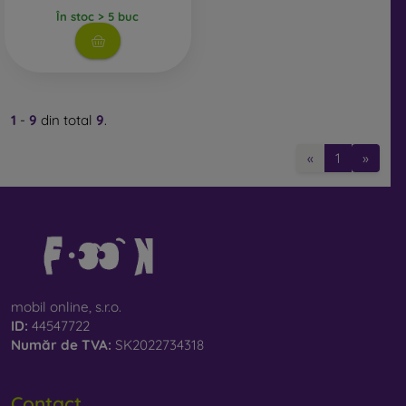
În stoc > 5 buc
1
-
9
din total
9
.
«
1
»
mobil online, s.r.o.
ID:
44547722
Număr de TVA:
SK2022734318
Contact