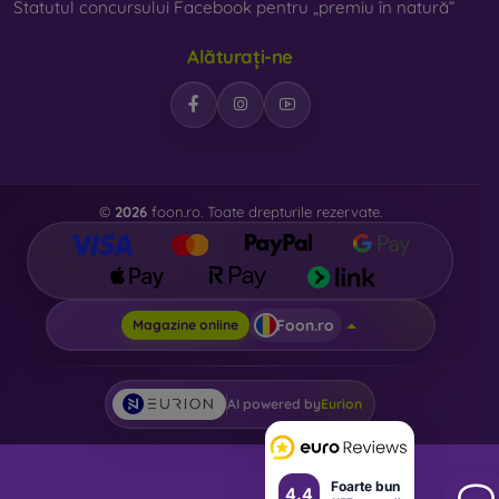
Statutul concursului Facebook pentru „premiu în natură”
Alăturați-ne
©
2026
foon.ro. Toate drepturile rezervate.
Foon.ro
Magazine online
AI powered by
Eurion
Foarte bun
4.4