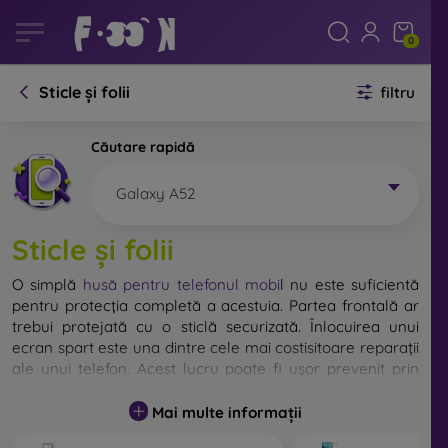
0
Sticle și folii
filtru
Căutare rapidă
Galaxy A52
Sticle și folii
O simplă
husă pentru telefonul mobi
l
nu este suficientă
pentru protecția completă a acestuia. Partea frontală ar
trebui protejată cu o sticlă securizată. Înlocuirea unui
ecran spart este una dintre cele mai costisitoare reparații
ale unui telefon. Acest lucru poate fi ușor prevenit prin
utilizarea unei
sticle de protecție obișnuite
.
Mai multe informații
Deși nu există sticlă indestructibilă pentru telefon, în
majoritatea cazurilor, ecranul rămâne neafectat în urma