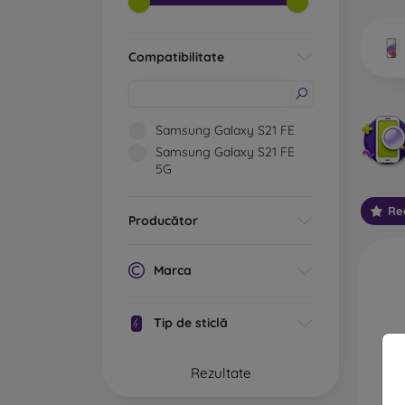
telefoa
Compatibilitate
Ce 
Samsung Galaxy S21 FE
Samsung Galaxy S21 FE
5G
Sticlă
sunt, 
Re
Producător
ecran.
vechi d
Marca
Sticlă
princi
ecranu
Tip de sticlă
margin
sticla 
Rezultate
Sticlă
protecț