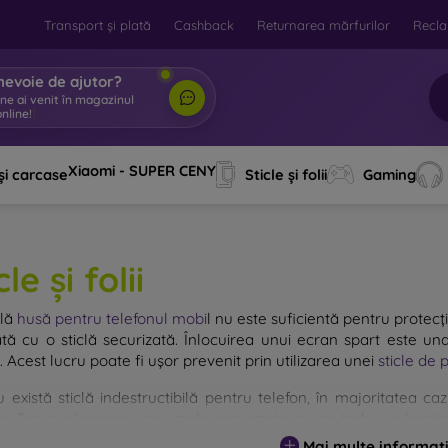
Transport și plată
Cashback
Returnarea mărfurilor
Recla
nevoie de ajutor?
ine ai venit în magazinul
nline!
|
Xiaomi - SUPER CENY
și carcase
Sticle și folii
Gaming
cle și folii
plă
husă pentru telefonul mobi
l
nu este suficientă pentru protecți
ată cu o sticlă securizată. Înlocuirea unui ecran spart este una
. Acest lucru poate fi ușor prevenit prin utilizarea unei
sticle de 
u există sticlă indestructibilă pentru telefon, în majoritatea 
i. Totuși, alegerea unei sticle securizate nu ar trebui subestim
entă, cu atât protecția oferită este mai mare. Pe piață exist
Mai multe informați