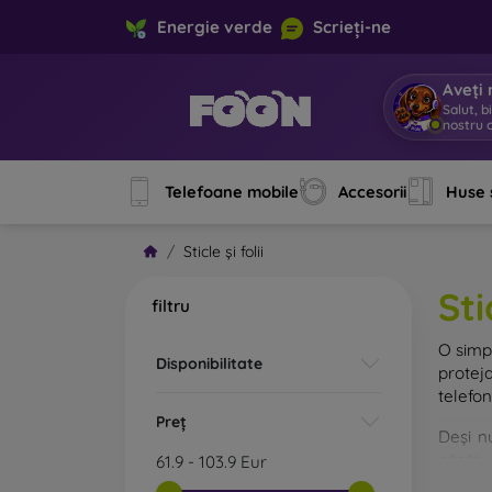
Energie verde
Scrieți-ne
Aveți 
Salut, b
nostru o
Telefoane mobile
Accesorii
Huse 
Sticle și folii
Sti
filtru
O sim
Disponibilitate
protej
telefon
Preț
Deși n
căzătur
61.9
-
103.9
Eur
rezist