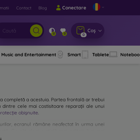
Conectare
matii
Contact
Blog
Coș
0
0
0
Music and Entertainment
Smart
Tablete
Noteboo
a completă a acestuia. Partea frontală ar trebui
 dintre cele mai costisitoare reparații ale unui
protecție obișnuite
.
cazurilor, ecranul rămâne neafectat în urma unei
ată. Cu cât alegi o sticlă mai calitativă și mai
ă mai multe tipuri de sticlă securizată pentru
i