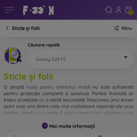
0
Sticle și folii
filtru
Căutare rapidă
Galaxy S24 FE
Sticle și folii
O simplă
husă pentru telefonul mobi
l
nu este suficientă
pentru protecția completă a acestuia. Partea frontală ar
trebui protejată cu o sticlă securizată. Înlocuirea unui ecran
spart este una dintre cele mai costisitoare reparații ale unui
telefon. Acest lucru poate fi ușor prevenit prin utilizarea unei
sticle de protecție obișnuite
.
Mai multe informații
Deși nu există sticlă indestructibilă pentru telefon, în
majoritatea cazurilor, ecranul rămâne neafectat în urma