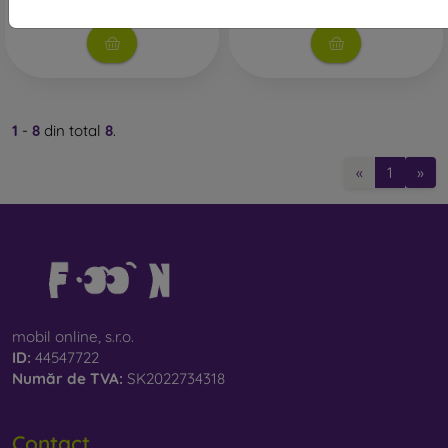
În stoc 1 buc
orice tip de husă pentru telefon. În combinație cu o husă de
protecție, oferă un nivel adecvat de protecție.
Indiferent dacă alegi o folie sau orice tip de sticlă de
protecție, asigură-te că este compatibilă cu modelul specific
al smartphone-ului tău. În magazinul nostru online FOON
găsești o gamă variată de folii și sticle de protecție pentru
1
-
8
din total
8
.
telefonul mobil.
«
1
»
mobil online, s.r.o.
ID:
44547722
Număr de TVA:
SK2022734318
Contact