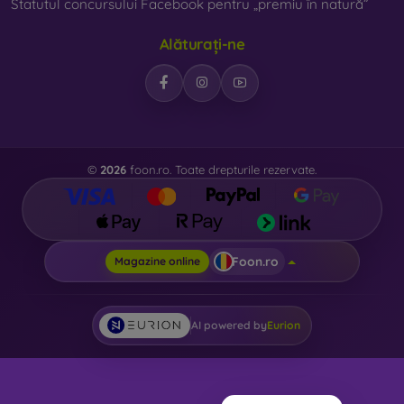
Statutul concursului Facebook pentru „premiu în natură”
Alăturați-ne
©
2026
foon.ro. Toate drepturile rezervate.
Foon.ro
Magazine online
AI powered by
Eurion