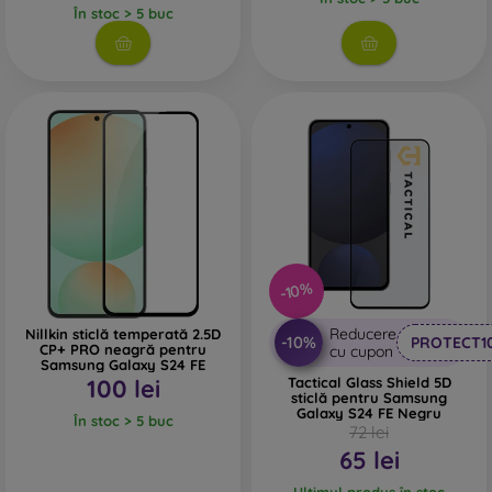
În stoc > 5 buc
la zgârieturi și absorb mai bine șocurile.
Sticlă de protecție Privacy
– acest tip de sticlă are un strat
special care face ca ecranul să fie invizibil dintr-un anumit
unghi. Astfel, îți protejează intimitatea.
Sticlă de protecție Anti-Blue
– conține un filtru special care
reduce cantitatea de lumină albastră emisă de ecran și
astfel protejează vederea.
-10%
La ce să fii atent când alegi o
sticlă de protecție?
Reducere
Nillkin sticlă temperată 2.5D
-10%
PROTECT1
CP+ PRO neagră pentru
cu cupon
Samsung Galaxy S24 FE
100 lei
Tactical Glass Shield 5D
sticlă pentru Samsung
Galaxy S24 FE Negru
În stoc > 5 buc
Sticlele de protecție sunt disponibile în diferite grosimi, cel
72 lei
mai frecvent între 0,2 și 0,4 mm. Pe fiecare sticlă este
65 lei
indicată și duritatea acesteia, iar cea mai des întâlnită este
Ultimul produs în stoc