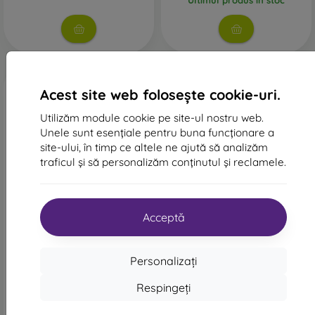
9H. O astfel de sticlă rezistă la zgârieturi provocate, de
exemplu, de chei sau monede.
Dacă ești în căutarea unei sticle care nu se murdărește și nu
se pătează ușor, alege una cu strat oleofob. Este vorba
despre un finisaj special al suprafeței care previne
amprentele și urmele și, în același timp, este ușor de
Acest site web folosește cookie-uri.
curățat.
Utilizăm module cookie pe site-ul nostru web.
Unele sunt esențiale pentru buna funcționare a
site-ului, în timp ce altele ne ajută să analizăm
traficul și să personalizăm conținutul și reclamele.
Folii de protecție pentru telefon
-24%
-10%
Reducere
EF-US721CTE Samsung folie
Acceptă
-10%
PROTECT10
de protecție pentru Galaxy
cu cupon
Pe lângă sticla securizată, poți utiliza și
folie de protecție
S24 FE
pentru a-ți proteja telefonul. În prezent, aceasta nu mai este
Sticlă de protecție Sturdo
114 lei
pentru Samsung Galaxy S24
atât de populară, deoarece nu oferă același nivel de
Personalizați
87 lei
FE (Anti-Blue FULL GLUE)
protecție ca sticla securizată. Este folosită mai ales pentru
131 lei
În stoc > 5 buc
Respingeți
ecranele cu margini curbate, unde aplicarea unei sticle este
118 lei
mai dificilă. Datorită grosimii reduse, poate fi combinată cu