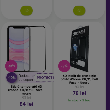
combinată cu orice tip de husă pentru telefon. În
combinație cu o husă de protecție, oferă un nivel adecvat
de protecție.
Indiferent dacă alegi o folie sau orice tip de sticlă de
protecție, asigură-te că este compatibilă cu modelul
specific al smartphone-ului tău. În magazinul nostru
online FOON găsești o gamă variată de folii și sticle de
protecție pentru telefonul mobil.
-10%
-2%
Reducere
5D sticlă de protecție
-10%
PROTECT10
călită iPhone XR/11, Full
cu cupon
Face - Negru
Sticlă temperată 6D
80 lei
iPhone XR/11 full face -
78 lei
negru
93 lei
În stoc > 5 buc
84 lei