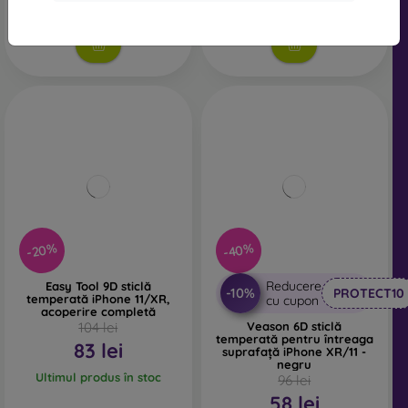
În stoc > 5 buc
Ultimul produs în stoc
-20%
-40%
Reducere
Easy Tool 9D sticlă
-10%
PROTECT10
temperată iPhone 11/XR,
cu cupon
acoperire completă
104 lei
Veason 6D sticlă
temperată pentru întreaga
83 lei
suprafață iPhone XR/11 -
negru
Ultimul produs în stoc
96 lei
58 lei