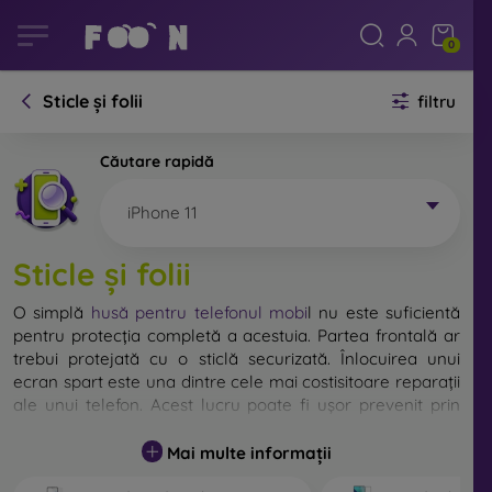
0
Sticle și folii
filtru
Căutare rapidă
iPhone 11
Sticle și folii
O simplă
husă pentru telefonul mobi
l
nu este suficientă
pentru protecția completă a acestuia. Partea frontală ar
trebui protejată cu o sticlă securizată. Înlocuirea unui
ecran spart este una dintre cele mai costisitoare reparații
ale unui telefon. Acest lucru poate fi ușor prevenit prin
utilizarea unei
sticle de protecție obișnuite
.
Mai multe informații
Deși nu există sticlă indestructibilă pentru telefon, în
majoritatea cazurilor, ecranul rămâne neafectat în urma