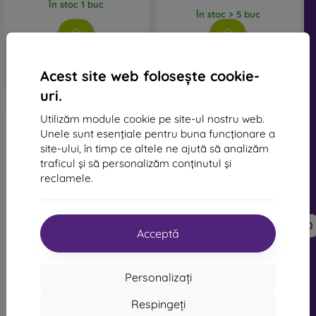
În stoc 1 buc
În stoc > 5 buc
Acest site web folosește cookie-
uri.
Utilizăm module cookie pe site-ul nostru web.
Unele sunt esențiale pentru buna funcționare a
site-ului, în timp ce altele ne ajută să analizăm
traficul și să personalizăm conținutul și
reclamele.
-28%
-31%
Reducere
Reducere
-10%
-10%
PROTECT10
PROTECT10
cu cupon
cu cupon
Acceptă
Sticlă temperată Sturdo
Sticlă temperată Full Face
Rex pentru iPhone XR/11,
+ protecție cameră iPhone
Full Face - Negru
11, Sturdo Rex - Negru
Personalizați
104 lei
130 lei
75 lei
89 lei
Respingeți