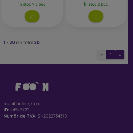
În stoc > 5 buc
În stoc 2 buc
1
-
20
din total
20
.
«
1
»
mobil online, s.r.o.
ID:
44547722
Număr de TVA:
SK2022734318