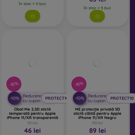
În stoc > 5 buc
În stoc > 5 buc
-10%
-10%
Reducere
Reducere
-10%
-10%
PROTECT10
PROTECT10
cu cupon
cu cupon
Obal:Me 2,5D sticlă
ME protecție privată 5D
temperată pentru Apple
sticlă călită pentru Apple
iPhone 11/XR transparentă
iPhone 11/XR Negru
51 lei
99 lei
46 lei
89 lei