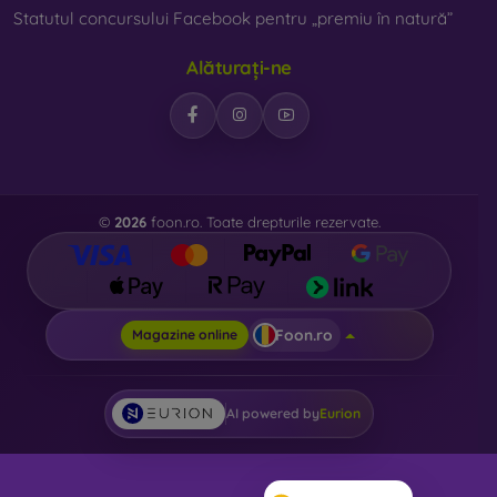
Statutul concursului Facebook pentru „premiu în natură”
Alăturați-ne
©
2026
foon.ro. Toate drepturile rezervate.
Foon.ro
Magazine online
AI powered by
Eurion