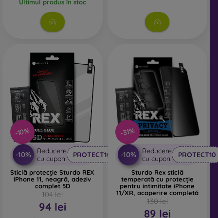
Ultimul produs în stoc
-10%
-31%
Reducere
Reducere
-10%
-10%
PROTECT10
PROTECT10
cu cupon
cu cupon
Sticlă protecție Sturdo REX
Sturdo Rex sticlă
iPhone 11, neagră, adeziv
temperată cu protecție
complet 5D
pentru intimitate iPhone
11/XR, acoperire completă
104 lei
130 lei
94 lei
89 lei