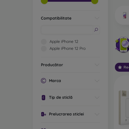
telefoa
Compatibilitate
Ce 
Apple iPhone 12
Apple iPhone 12 Pro
Sticlă
sunt, 
Producător
Re
ecran.
vechi d
Marca
Sticlă
princi
Tip de sticlă
ecranu
margin
sticla 
Prelucrarea sticlei
Sticlă
protecț