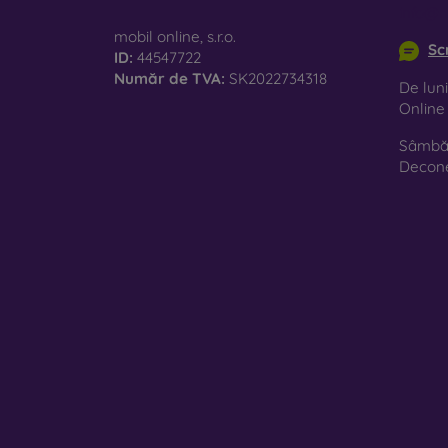
info@m
mobil online, s.r.o.
Sc
ID:
44547722
Număr de TVA:
SK2022734318
De luni
Onlin
Sâmbăt
Decon