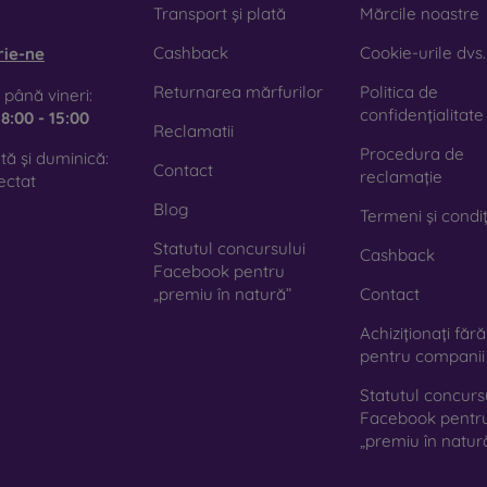
obilonline.sk
Transport și plată
Mărcile noastre
Cashback
Cookie-urile dvs.
rie-ne
Returnarea mărfurilor
Politica de
 până vineri:
confidențialitate
e
8:00 - 15:00
Reclamatii
Procedura de
ă și duminică:
Contact
reclamație
ectat
Blog
Termeni și condiț
Statutul concursului
Cashback
Facebook pentru
„premiu în natură”
Contact
Achiziționați făr
pentru companii
Statutul concurs
Facebook pentr
„premiu în natur