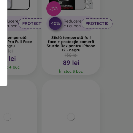
-31%
Reducere
Reducere
-10%
PROTECT10
PROTECT10
cu cupon
cu cupon
iclă temperată
Sticlă temperată full
/12 Pro Full Face
face + protecție cameră
- Negru
Sturdo Rex pentru iPhone
12 - negru
93 lei
130 lei
84 lei
89 lei
 stoc 4 buc
În stoc 3 buc