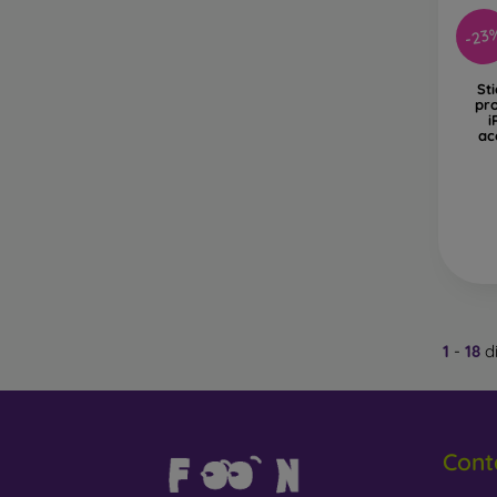
-23
St
pro
i
ac
1
-
18
di
Cont