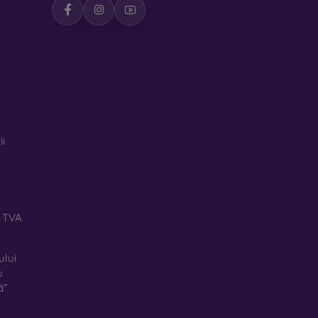
ii
ă TVA
ului
u
ă”