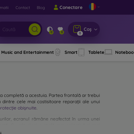
Conectare
matii
Contact
Blog
Coș
0
0
0
Music and Entertainment
Smart
Tablete
Noteboo
a completă a acestuia. Partea frontală ar trebui
 dintre cele mai costisitoare reparații ale unui
protecție obișnuite
.
cazurilor, ecranul rămâne neafectat în urma unei
ată. Cu cât alegi o sticlă mai calitativă și mai
ă mai multe tipuri de sticlă securizată pentru
i