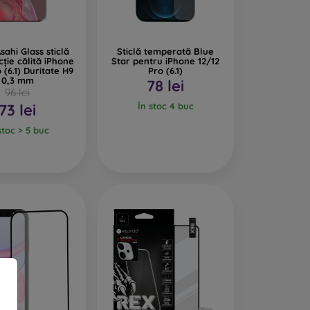
ază ușor, alege una cu strat oleofob. Este vorba
 și, în același timp, este ușor de curățat.
sahi Glass sticlă
Sticlă temperată Blue
cție călită iPhone
Star pentru iPhone 12/12
 (6.1) Duritate H9
Pro (6.1)
0,3 mm
78 lei
96 lei
73 lei
În stoc 4 buc
stoc > 5 buc
oteja telefonul. În prezent, aceasta nu mai este
icla securizată. Este folosită mai ales pentru
lă. Datorită grosimii reduse, poate fi combinată
e, oferă un nivel adecvat de protecție.
ură-te că este compatibilă cu modelul specific al
variată de folii și sticle de protecție pentru