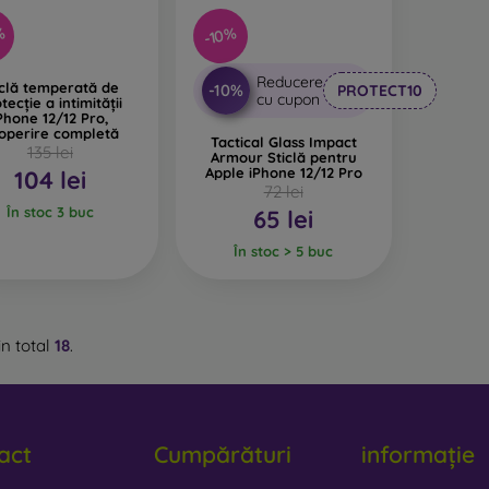
%
-10%
Reducere
iclă temperată de
-10%
PROTECT10
cu cupon
tecție a intimității
Phone 12/12 Pro,
operire completă
Tactical Glass Impact
135 lei
Armour Sticlă pentru
Apple iPhone 12/12 Pro
104 lei
72 lei
În stoc 3 buc
65 lei
În stoc > 5 buc
n total
18
.
act
Cumpărături
informație