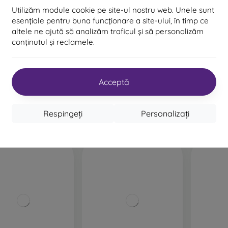
Utilizăm module cookie pe site-ul nostru web. Unele sunt
%
-10%
esențiale pentru buna funcționare a site-ului, în timp ce
altele ne ajută să analizăm traficul și să personalizăm
Reducere
5D sticlă de protecție
0%
-10%
PROTECT10
conținutul și reclamele.
cu cupon
ceramică călită iPhone
12/12 Pro Full Face -
Negru
ass sticlă full face
6D St
53 lei
ne 12/12 Pro (6,1) -
iPhone 12
ru (lipici complet)
Acceptă
Ultimul produs în stoc
124 lei
89 lei
Respingeți
Personalizați
În stoc > 5 buc
În