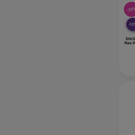
-28
-1
Stic
Rex i