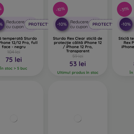
%
-10%
-31%
Reducere
Reducere
0%
-10%
-10%
PROTECT10
PROTECT10
cu cupon
cu cupon
lă temperată Sturdo
Sturdo Rex Clear sticlă de
Sticlă 
Phone 12/12 Pro, full
protecție călită iPhone 12
Rex P
face - negru
/ iPhone 12 Pro,
iPhone
Transparent
104 lei
59 lei
75 lei
53 lei
În stoc > 5 buc
Ultimul produs în stoc
În