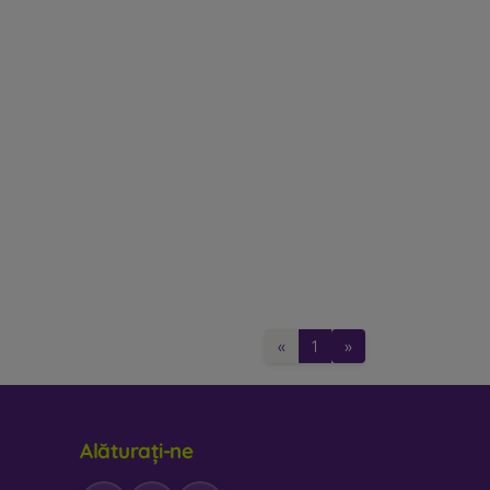
«
1
»
Alăturați-ne