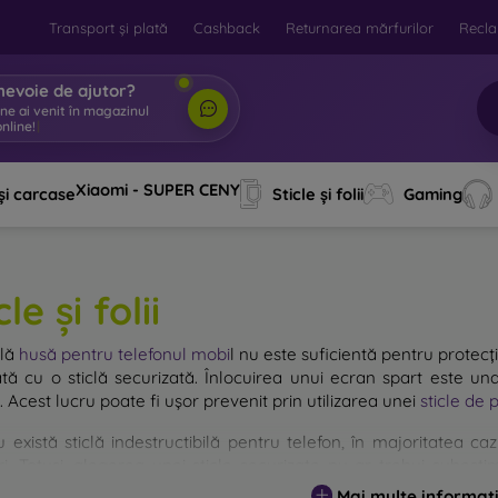
Transport și plată
Cashback
Returnarea mărfurilor
Recla
nevoie de ajutor?
ine ai venit în magazinul
nline!
|
Xiaomi - SUPER CENY
și carcase
Sticle și folii
Gaming
cle și folii
plă
husă pentru telefonul mobi
l
nu este suficientă pentru protecți
ată cu o sticlă securizată. Înlocuirea unui ecran spart este una
. Acest lucru poate fi ușor prevenit prin utilizarea unei
sticle de 
u există sticlă indestructibilă pentru telefon, în majoritatea 
i. Totuși, alegerea unei sticle securizate nu ar trebui subestim
entă, cu atât protecția oferită este mai mare. Pe piață exist
Mai multe informați