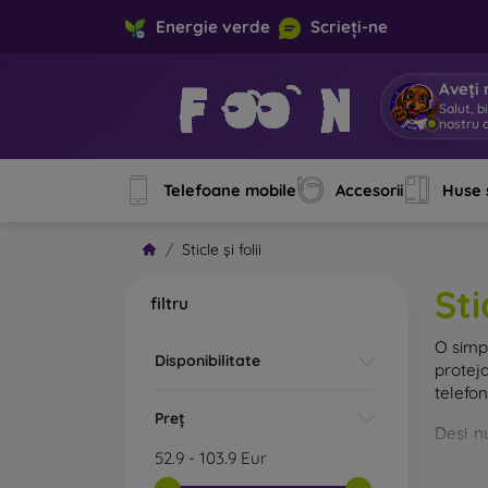
Energie verde
Scrieți-ne
Aveți 
Salut, b
nostru o
Telefoane mobile
Accesorii
Huse 
Sticle și folii
Sti
filtru
O sim
Disponibilitate
protej
telefon
Preț
Deși n
căzătur
52.9
-
103.9
Eur
rezist