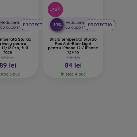
-36%
Reducere
Reducere
-10%
PROTECT10
PROTECT10
cu cupon
cu cupon
temperată Sturdo
Sticlă temperată Sturdo
rivacy pentru
Rex Anti-Blue Light
 12/12 Pro, full
pentru iPhone 12 / iPhone
face
12 Pro
130 lei
130 lei
89 lei
84 lei
 stoc 5 buc
În stoc 4 buc